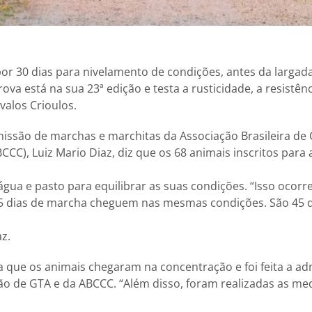
por 30 dias para nivelamento de condições, antes da largad
rova está na sua 23ª edição e testa a rusticidade, a resistên
alos Crioulos.
issão de marchas e marchitas da Associação Brasileira de 
CCC), Luiz Mario Diaz, diz que os 68 animais inscritos para
gua e pasto para equilibrar as suas condições. “Isso ocorr
15 dias de marcha cheguem nas mesmas condições. São 45 d
az.
a que os animais chegaram na concentração e foi feita a ad
o de GTA e da ABCCC. “Além disso, foram realizadas as me