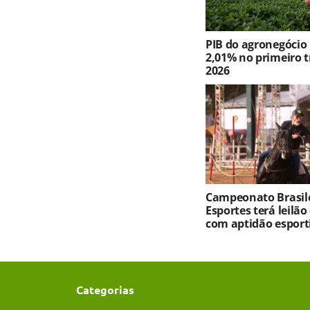
PIB do agronegócio
2,01% no primeiro t
2026
Campeonato Brasile
Esportes terá leilão
com aptidão esport
Categorias