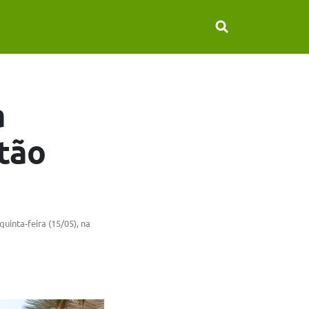
a
stão
uinta-feira (15/05), na