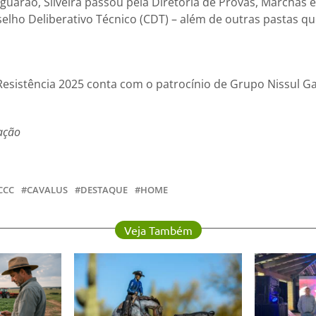
aguarão, Silveira passou pela Diretoria de Provas, Marchas
elho Deliberativo Técnico (CDT) – além de outras pastas q
esistência 2025 conta com o patrocínio de Grupo Nissul Gal
ação
CCC
CAVALUS
DESTAQUE
HOME
Veja Também