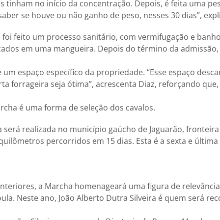
s tinham no início da concentração. Depois, é feita uma pe
aber se houve ou não ganho de peso, nesses 30 dias”, expli
 foi feito um processo sanitário, com vermifugação e banho
cados em uma mangueira. Depois do término da admissão, 
 um espaço específico da propriedade. “Esse espaço desca
rta forrageira seja ótima”, acrescenta Diaz, reforçando que
archa é uma forma de seleção dos cavalos.
 será realizada no município gaúcho de Jaguarão, fronteira
quilômetros percorridos em 15 dias. Esta é a sexta e última
teriores, a Marcha homenageará uma figura de relevância 
oula. Neste ano, João Alberto Dutra Silveira é quem será re