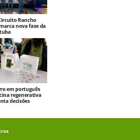
Circuito Rancho
marca nova fase da
tuba
ivro em português
cina regenerativa
enta decisões
tros