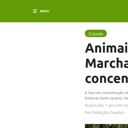
MENU
Crioulo
Animai
Marcha
concen
A fase de concentração dos
Estância Santo Ignácio, d
Publicado
1 ano em
s
Por
Redação Cavalus