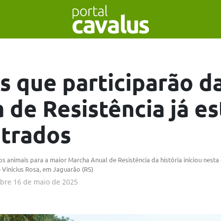
s que participarão d
 de Resistência já e
trados
 animais para a maior Marcha Anual de Resistência da história iniciou nesta q
e Vinicius Rosa, em Jaguarão (RS)
obre
16 de maio de 2025