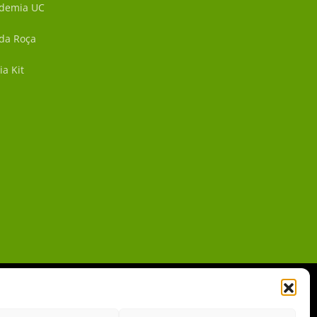
demia UC
 da Roça
ia Kit