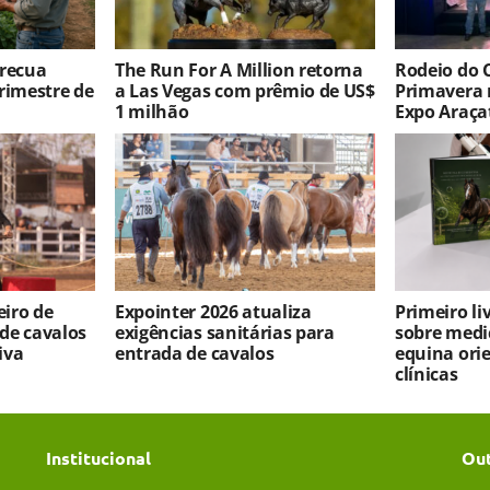
 recua
The Run For A Million retorna
Rodeio do 
rimestre de
a Las Vegas com prêmio de US$
Primavera 
1 milhão
Expo Araça
iro de
Expointer 2026 atualiza
Primeiro l
 de cavalos
exigências sanitárias para
sobre medi
iva
entrada de cavalos
equina ori
clínicas
Institucional
Ou