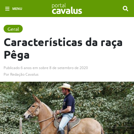
MENU
Geral
Características da raça
Pêga
Publicado
6 anos em
sobre
8 de setembro de 2020
Por
Redação Cavalus