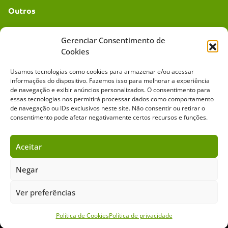
Outros
Academia UC
Gerenciar Consentimento de
Cookies
Dr. da Roça
Usamos tecnologias como cookies para armazenar e/ou acessar
Mídia Kit
informações do dispositivo. Fazemos isso para melhorar a experiência
de navegação e exibir anúncios personalizados. O consentimento para
essas tecnologias nos permitirá processar dados como comportamento
de navegação ou IDs exclusivos neste site. Não consentir ou retirar o
consentimento pode afetar negativamente certos recursos e funções.
Aceitar
Sobre o Cavalus
Leilões
Anuncie
Negar
Ver preferências
Copyright ©️ 2026 • Grupo Cavalus de Comunicação. Todos os direitos
reservados. Este portal é protegido pelo Google Recaptcha.
Política de Privacidade
|
Termos de Serviço
Política de Cookies
Política de privacidade