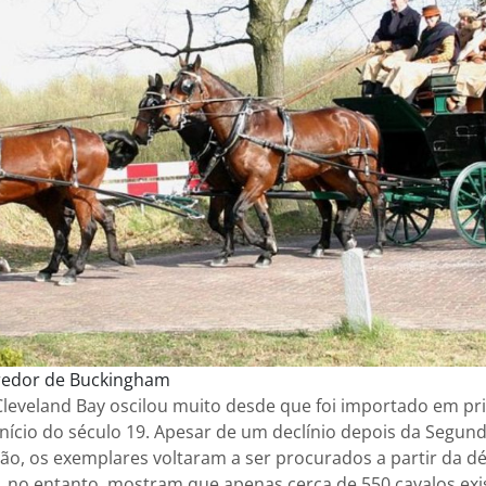
 redor de Buckingham
leveland Bay oscilou muito desde que foi importado em pri
nício do século 19. Apesar de um declínio depois da Segun
ção, os exemplares voltaram a ser procurados a partir da d
, no entanto, mostram que apenas cerca de 550 cavalos ex