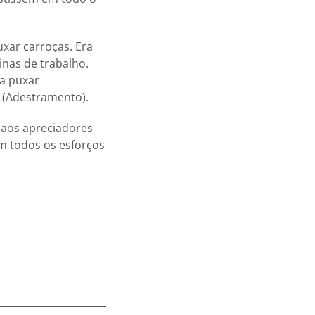
xar carroças. Era
nas de trabalho.
(a puxar
 (Adestramento).
 aos apreciadores
m todos os esforços