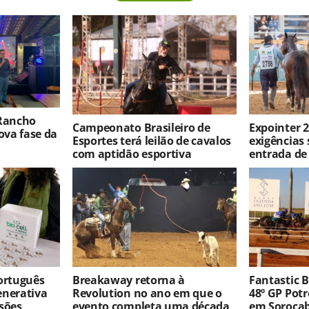
 Rancho
Campeonato Brasileiro de
Expointer 2
va fase da
Esportes terá leilão de cavalos
exigências 
com aptidão esportiva
entrada de
português
Breakaway retorna à
Fantastic 
enerativa
Revolution no ano em que o
48º GP Pot
sões
evento completa uma década
em Soroca