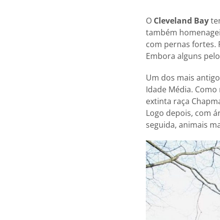
O
Cleveland Bay
te
também homenageia o
com pernas fortes. 
Embora alguns pelos
Um dos mais antigos
Idade Média. Como r
extinta raça Chapma
Logo depois, com á
seguida, animais ma