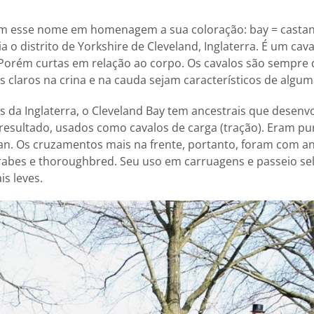
m esse nome em homenagem a sua coloração: bay = casta
 distrito de Yorkshire de Cleveland, Inglaterra. É um ca
Porém curtas em relação ao corpo. Os cavalos são sempre 
 claros na crina e na cauda sejam característicos de algum
 da Inglaterra, o Cleveland Bay tem ancestrais que desenv
esultado, usados como cavalos de carga (tração). Eram pu
n. Os cruzamentos mais na frente, portanto, foram com an
rabes e thoroughbred. Seu uso em carruagens e passeio se
is leves.