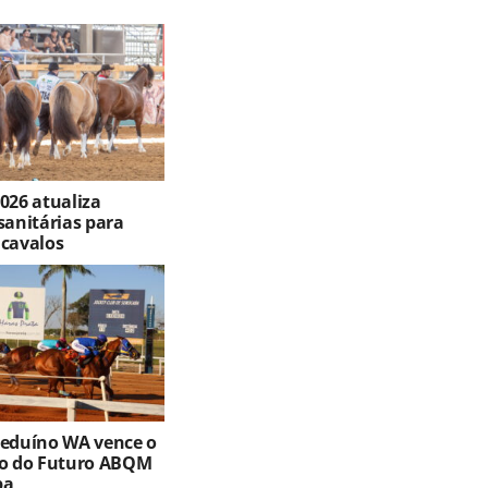
026 atualiza
sanitárias para
 cavalos
Beduíno WA vence o
ro do Futuro ABQM
ba