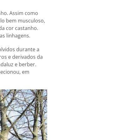
nho. Assim como
valo bem musculoso,
da cor castanho.
as linhagens.
olvidos durante a
ros e derivados da
daluz e berber.
lecionou, em