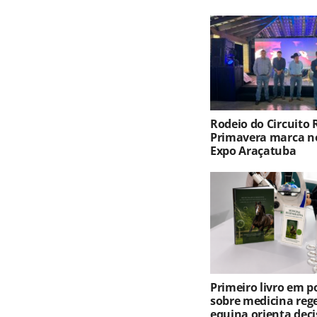
Rodeio do Circuito
Primavera marca no
Expo Araçatuba
Primeiro livro em 
sobre medicina reg
equina orienta deci