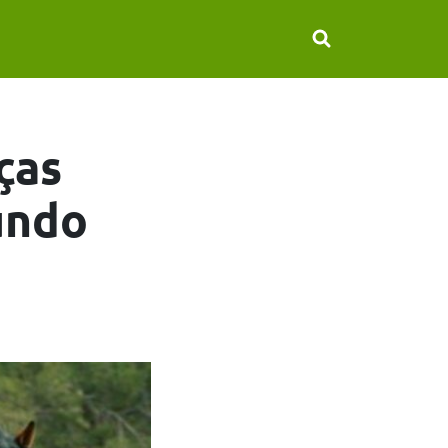
ças
undo