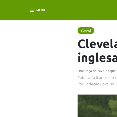
MENU
Geral
Clevel
ingles
Uma raça de cavalos que s
Publicado
6 anos em
s
Por
Redação Cavalus