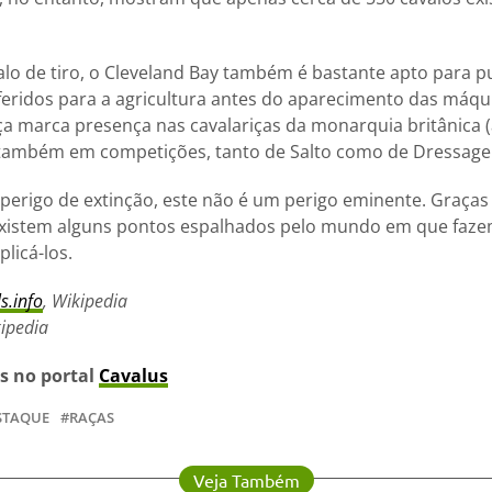
lo de tiro, o Cleveland Bay também é bastante apto para pu
eridos para a agricultura antes do aparecimento das máqui
ça marca presença nas cavalariças da monarquia britânica 
também em competições, tanto de Salto como de Dressage
perigo de extinção, este não é um perigo eminente. Graças
 existem alguns pontos espalhados pelo mundo em que faze
plicá-los.
s.info
, Wikipedia
kipedia
as no portal
Cavalus
STAQUE
RAÇAS
Veja Também