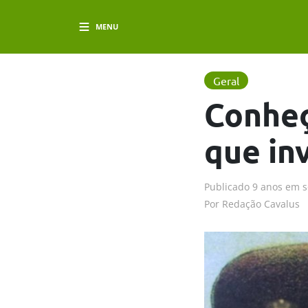
MENU
Geral
Conheç
que in
Publicado
9 anos em
s
Por
Redação Cavalus