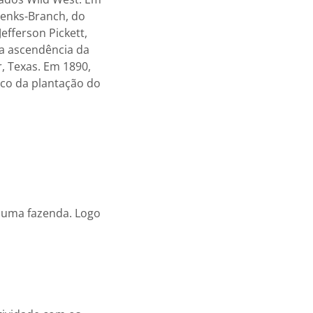
Jenks-Branch, do
efferson Pickett,
e a ascendência da
, Texas. Em 1890,
nco da plantação do
m uma fazenda. Logo