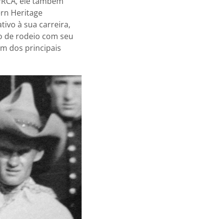
PRCA, ele também
ern Heritage
vo à sua carreira,
to de rodeio com seu
m dos principais