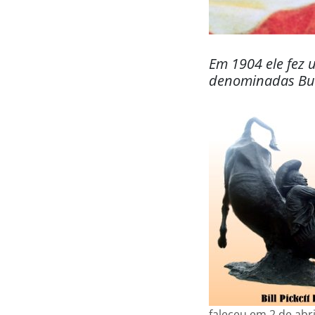
Em 1904 ele fez 
denominadas Bul
faleceu em 2 de abr