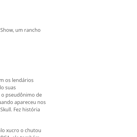
t Show, um rancho
m os lendários
ndo suas
eu o pseudônimo de
quando apareceu nos
kull. Fez história
lo xucro o chutou