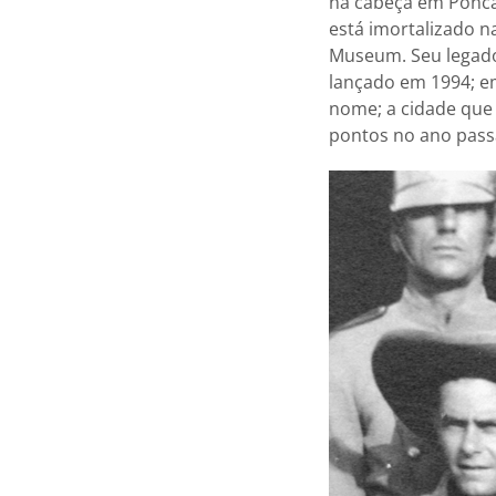
na cabeça em Ponca
está imortalizado n
Museum. Seu legado
lançado em 1994; em
nome; a cidade que
pontos no ano pass