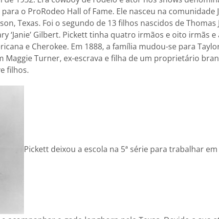
u para o ProRodeo Hall of Fame. Ele nasceu na comunidade 
on, Texas. Foi o segundo de 13 filhos nascidos de Thomas J
y ‘Janie’ Gilbert. Pickett tinha quatro irmãos e oito irmãs 
ericana e Cherokee. Em 1888, a família mudou-se para Taylor
m Maggie Turner, ex-escrava e filha de um proprietário bra
e filhos.
Pickett deixou a escola na 5ª série para trabalhar e