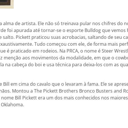
ma alma de artista. Ele não só treinava pular nos chifres do n
rde foi apurada até tornar-se o esporte Bulldog que vemos
e salto. Pickett praticou suas acrobacias, saltando de seu 
 exaustivamente. Tudo começou com ele, de forma mais per
ue é praticado em rodeios. Na PRCA, o nome é Steer Wrestli
 Faz menção aos movimentos da modalidade, em que o cowb
 na cabeça do boi e usa técnica para deixa-los com as qua
 Bill em cima do cavalo que o levaram à fama. Ele se apres
mãos. Montou a The Pickett Brothers Bronco Busters and R
o nome Bill Pickett era um dos mais conhecidos nos maiores
e Oklahoma.