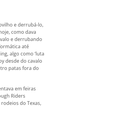
ovilho e derrubá-lo,
 hoje, como dava
cavalo e derrubando
formática até
ng, algo como ‘luta
oy desde do cavalo
tro patas fora do
entava em feiras
ough Riders
 rodeios do Texas,