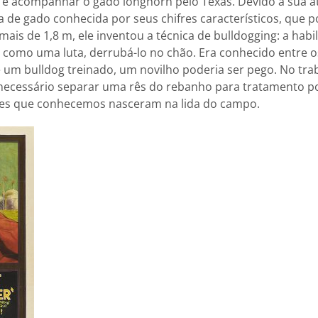
 e acompanhar o gado longhorn pelo Texas. Devido a sua a
 de gado conhecida por seus chifres característicos, que 
ais de 1,8 m, ele inventou a técnica de bulldogging: a habi
e como uma luta, derrubá-lo no chão. Era conhecido entre 
 um bulldog treinado, um novilho poderia ser pego. No tra
 necessário separar uma rês do rebanho para tratamento p
es que conhecemos nasceram na lida do campo.