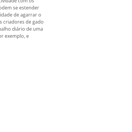
tividade com os
podem se estender
lidade de agarrar o
os criadores de gado
balho diário de uma
or exemplo, e