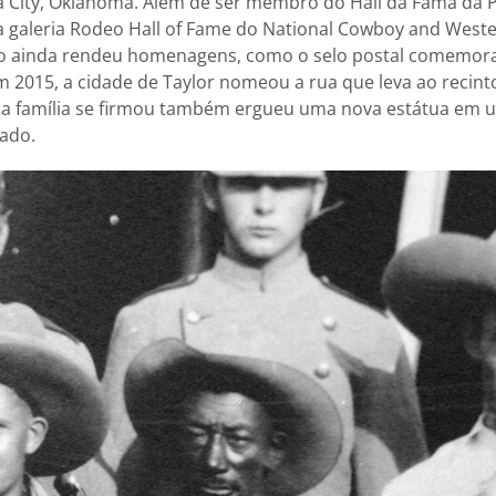
 City, Oklahoma. Além de ser membro do Hall da Fama da 
a galeria Rodeo Hall of Fame do National Cowboy and West
 ainda rendeu homenagens, como o selo postal comemorati
 2015, a cidade de Taylor nomeou a rua que leva ao recin
 a família se firmou também ergueu uma nova estátua em u
ado.