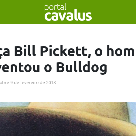
a Bill Pickett, o ho
ventou o Bulldog
obre
9 de fevereiro de 2018