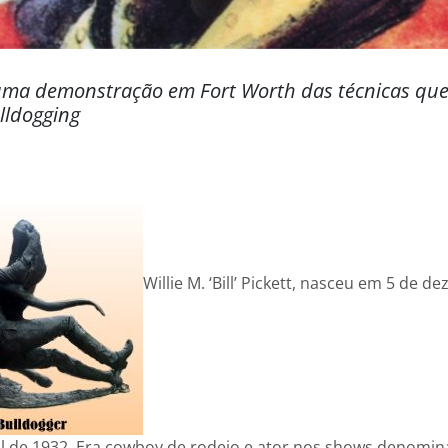
uma demonstração em Fort Worth das técnicas que 
ldogging
Willie M. ‘Bill’ Pickett, nasceu em 5 de 
il de 1932. Era cowboy de rodeio e ator nos shows denomi