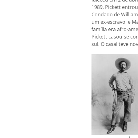
1989, Pickett entro
Condado de Williams
um ex-escravo, e Mar
família era afro-am
Pickett casou-se co
sul. O casal teve nov