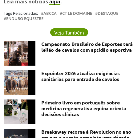
Leia mais notícias
aqui
.
Tags Relacionadas:
ABCCA
CT LE DOMAINE
DESTAQUE
ENDURO EQUESTRE
Veja Também
Campeonato Brasileiro de Esportes terá
leilão de cavalos com aptidão esportiva
Expointer 2026 atualiza exigências
sanitárias para entrada de cavalos
Primeiro livro em português sobre
medicina regenerativa equina orienta
decisões clínicas
Breakaway retorna à Revolution no ano
em que o evento completa uma década