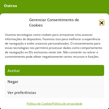
Outros
Academia UC
Gerenciar Consentimento de
Cookies
Dr. da Roça
Usamos tecnologias como cookies para armazenar e/ou acessar
Mídia Kit
informações do dispositivo. Fazemos isso para melhorar a experiência
de navegação e exibir anúncios personalizados. O consentimento para
essas tecnologias nos permitirá processar dados como comportamento
de navegação ou IDs exclusivos neste site. Não consentir ou retirar o
consentimento pode afetar negativamente certos recursos e funções.
Aceitar
Sobre o Cavalus
Leilões
Anuncie
Negar
Ver preferências
Copyright ©️ 2026 • Grupo Cavalus de Comunicação. Todos os direitos
reservados. Este portal é protegido pelo Google Recaptcha.
Política de Privacidade
|
Termos de Serviço
Política de Cookies
Política de privacidade