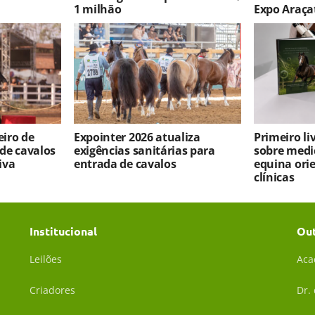
1 milhão
Expo Araça
iro de
Expointer 2026 atualiza
Primeiro l
 de cavalos
exigências sanitárias para
sobre medi
iva
entrada de cavalos
equina ori
clínicas
Institucional
Ou
Leilões
Aca
Criadores
Dr.