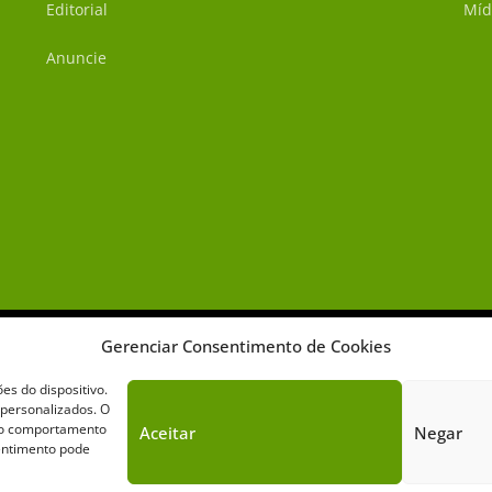
Editorial
Míd
Anuncie
Gerenciar Consentimento de Cookies
s do dispositivo.
 personalizados. O
omo comportamento
Aceitar
Negar
Sobre o Cavalus
Leilões
Anuncie
sentimento pode