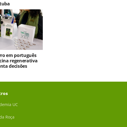
tuba
ivro em português
cina regenerativa
enta decisões
tros
demia UC
 da Roça