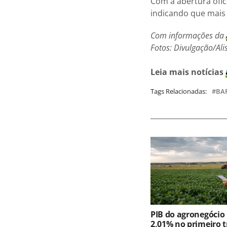
Com a abertura ofic
indicando que mais 
Com informações da
Fotos: Divulgação/Al
Leia mais notícias
Tags Relacionadas:
BA
PIB do agronegócio
2,01% no primeiro t