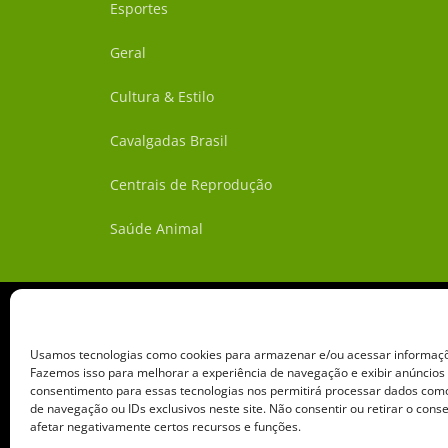
Esportes
Geral
Cultura & Estilo
Cavalgadas Brasil
Centrais de Reprodução
Saúde Animal
Usamos tecnologias como cookies para armazenar e/ou acessar informaçõe
Fazemos isso para melhorar a experiência de navegação e exibir anúncios
consentimento para essas tecnologias nos permitirá processar dados c
de navegação ou IDs exclusivos neste site. Não consentir ou retirar o con
afetar negativamente certos recursos e funções.