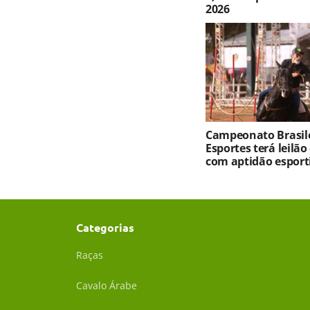
2026
Campeonato Brasile
Esportes terá leilão
com aptidão esport
Categorias
Raças
Cavalo Árabe