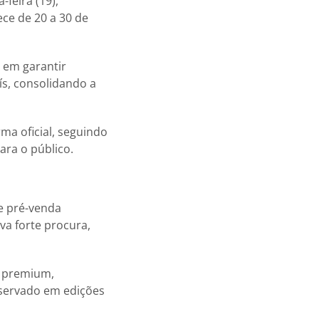
-feira (19),
ce de 20 a 30 de
o em garantir
ís, consolidando a
ma oficial, seguindo
ara o público.
de pré-venda
ava forte procura,
s premium,
servado em edições