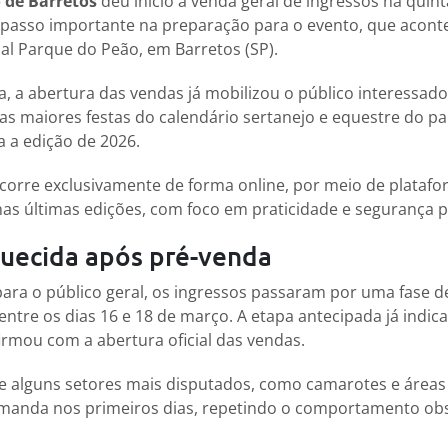
o de Barretos
deu início à venda geral de ingressos na quinta
asso importante na preparação para o evento, que aconte
nal Parque do Peão, em Barretos (SP).
a, a abertura das vendas já mobilizou o público interessad
 maiores festas do calendário sertanejo e equestre do pa
a a edição de 2026.
corre exclusivamente de forma online, por meio de platafor
s últimas edições, com foco em praticidade e segurança p
ecida após pré-venda
para o público geral, os ingressos passaram por uma fase 
 entre os dias 16 e 18 de março. A etapa antecipada já indic
irmou com a abertura oficial das vendas.
ue alguns setores mais disputados, como camarotes e área
manda nos primeiros dias, repetindo o comportamento ob