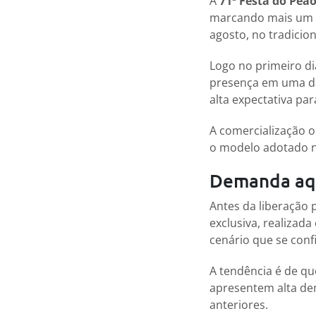
A
71ª Festa do Peã
marcando mais um p
agosto, no tradicio
Logo no primeiro di
presença em uma das
alta expectativa par
A comercialização o
o modelo adotado na
Demanda aqu
Antes da liberação 
exclusiva, realizada
cenário que se conf
A tendência é de q
apresentem alta de
anteriores.