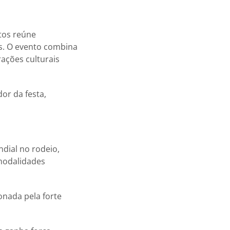
tos reúne
s. O evento combina
rações culturais
r da festa,
dial no rodeio,
 modalidades
onada pela forte