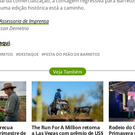
ial da comercialização, a contagem regressiva para Barreto
uma edição histórica está a caminho.
Assessoria de Imprensa
isson Demetrio
aqui
.
RRETOS
DESTAQUE
FESTA DO PEÃO DE BARRETOS
Veja Também
 recua
The Run For A Million retorna
Rodeio do 
rimestre de
a Las Vegas com prêmio de US$
Primavera 