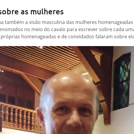
sobre as mulheres
tona também a visão masculina das mulheres homenageadas n
nomados no meio do cavalo para escrever sobre cada uma 
as próprias homenageadas e de convidados falaram sobre ela