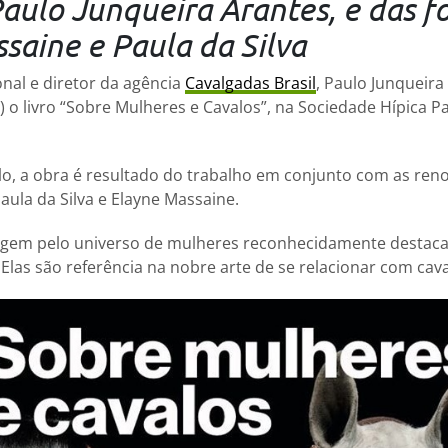
Paulo Junqueira Arantes, e das f
saine e Paula da Silva
onal e diretor da agência
Cavalgadas Brasil
, Paulo Junqueira
0) o livro “Sobre Mulheres e Cavalos”, na Sociedade Hípica P
o, a obra é resultado do trabalho em conjunto com as ren
aula da Silva e Elayne Massaine.
viagem pelo universo de mulheres reconhecidamente destac
 Elas são referência na nobre arte de se relacionar com cava