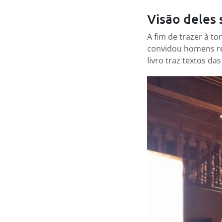
Visão deles 
A fim de trazer à 
convidou homens re
livro traz textos d