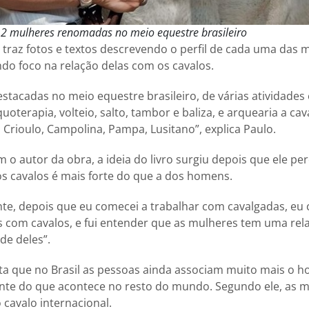
e 12 mulheres renomadas no meio equestre brasileiro
o traz fotos e textos descrevendo o perfil de cada uma das 
o foco na relação delas com os cavalos.
stacadas no meio equestre brasileiro, de várias atividades 
terapia, volteio, salto, tambor e baliza, e arquearia a cav
 Crioulo, Campolina, Pampa, Lusitano”, explica Paulo.
 o autor da obra, a ideia do livro surgiu depois que ele pe
s cavalos é mais forte do que a dos homens.
e, depois que eu comecei a trabalhar com cavalgadas, eu 
 com cavalos, e fui entender que as mulheres tem uma rela
de deles”.
ita que no Brasil as pessoas ainda associam muito mais o
ente do que acontece no resto do mundo. Segundo ele, as 
cavalo internacional.