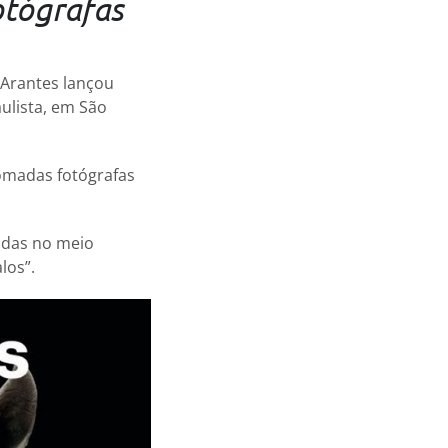
otógrafas
 Arantes lançou
aulista, em São
omadas fotógrafas
adas no meio
los”.