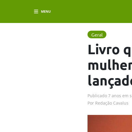
MENU
Geral
Livro 
mulher
lançad
Publicado
7 anos em
s
Por
Redação Cavalus