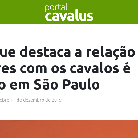
que destaca a relação
es com os cavalos é
o em São Paulo
obre
11 de dezembro de 2019