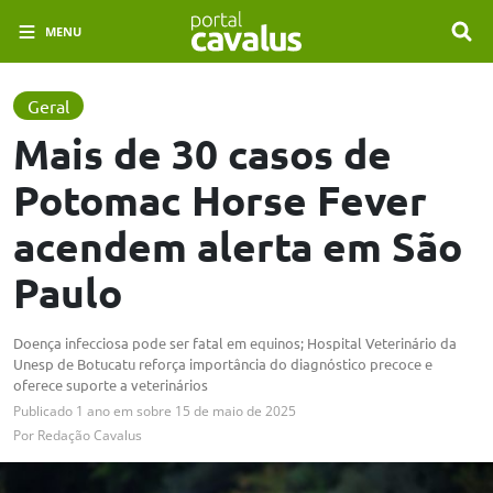
MENU
Geral
Mais de 30 casos de
Potomac Horse Fever
acendem alerta em São
Paulo
Doença infecciosa pode ser fatal em equinos; Hospital Veterinário da
Unesp de Botucatu reforça importância do diagnóstico precoce e
oferece suporte a veterinários
Publicado
1 ano em
sobre
15 de maio de 2025
Por
Redação Cavalus