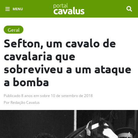
MENU
Geral
Sefton, um cavalo de
cavalaria que
sobreviveu a um ataque
a bomba
Publicado
8 anos em
sobre
10 de setembro de 2018
Por
Redação Cavalus