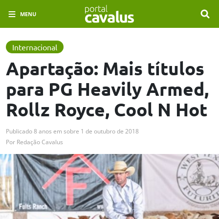
MENU
Internacional
Apartação: Mais títulos
para PG Heavily Armed,
Rollz Royce, Cool N Hot
Publicado
8 anos em
sobre
1 de outubro de 2018
Por
Redação Cavalus