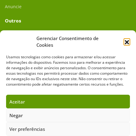
Anuncie
Outros
Academia UC
Gerenciar Consentimento de
Cookies
Dr. da Roça
Usamos tecnologias como cookies para armazenar e/ou acessar
Mídia Kit
informações do dispositivo. Fazemos isso para melhorar a experiência
de navegação e exibir anúncios personalizados. O consentimento para
essas tecnologias nos permitirá processar dados como comportamento
de navegação ou IDs exclusivos neste site. Não consentir ou retirar o
consentimento pode afetar negativamente certos recursos e funções.
Aceitar
Sobre o Cavalus
Leilões
Anuncie
Negar
Copyright ©️ 2026 • Grupo Cavalus de Comunicação. Todos os direitos
Ver preferências
reservados. Este portal é protegido pelo Google Recaptcha.