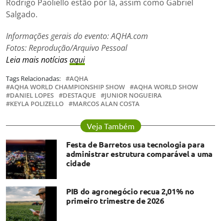
Rodrigo Paoliello estão por lá, assim como Gabriel
Salgado.
Informações gerais do evento: AQHA.com
Fotos: Reprodução/Arquivo Pessoal
Leia mais notícias
aqui
Tags Relacionadas:
AQHA
AQHA WORLD CHAMPIONSHIP SHOW
AQHA WORLD SHOW
DANIEL LOPES
DESTAQUE
JUNIOR NOGUEIRA
KEYLA POLIZELLO
MARCOS ALAN COSTA
Veja Também
Festa de Barretos usa tecnologia para
administrar estrutura comparável a uma
cidade
PIB do agronegócio recua 2,01% no
primeiro trimestre de 2026