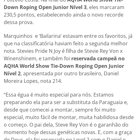
Down Roping Open Junior Nível 3
, eles marcaram
230,5 pontos, estabelecendo ainda o novo recorde
dessa prova.
Marquinhos e ‘Bailarina’ estavam entre os favoritos, já
que na classificatória haviam feito a segunda melhor
nota. Stevies Pride N Joy é filha de Stevie Rey Von x
Winenshinem, e também foi
reservada campeã no
AQHA World Show Tie-Down Roping Open Junior
Nível 2
, apresentada por outro brasileiro, Daniel
Moreira Lopes, nota 214.
“Essa égua é muito especial para nós. Estamos
preparando ela para ser a substituta da Paraguaia e,
desde que comecei a montar, sempre foi muito
especial, muito fácil de montar, muita habilidosa desde
o começo. O pai dela, Steve Rey Von é o garanhão do
momento hoje dessas genéticas novas. E, com a graça
de Deus, ela foi reservada no Level 2 com o Daniel e