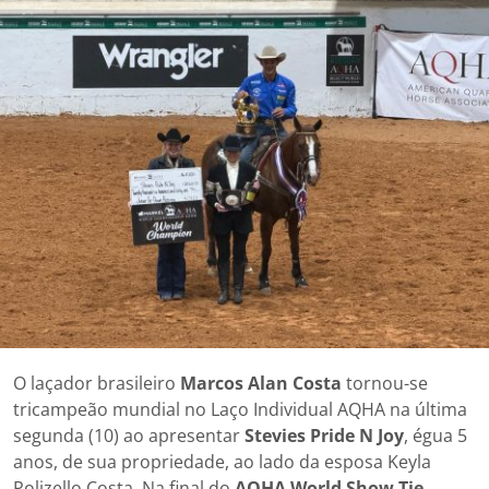
O laçador brasileiro
Marcos Alan Costa
tornou-se
tricampeão mundial no Laço Individual AQHA na última
segunda (10) ao apresentar
Stevies Pride N Joy
, égua 5
anos, de sua propriedade, ao lado da esposa Keyla
Polizello Costa. Na final do
AQHA World Show Tie-