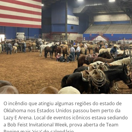
O incêndio que atingiu algumas regiões do estado de
Oklahoma nos Estados Unidos passou bem perto da
Lazy E Arena. Local de eventos icônicos estava sediando
a Bob Feist Invitational Week, prova aberta de Team
Roping mais ‘rica’ do calendário.