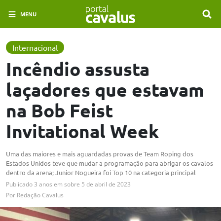
MENU
Internacional
Incêndio assusta
laçadores que estavam
na Bob Feist
Invitational Week
Uma das maiores e mais aguardadas provas de Team Roping dos
Estados Unidos teve que mudar a programação para abrigar os cavalos
dentro da arena; Junior Nogueira foi Top 10 na categoria principal
Publicado
3 anos em
sobre
5 de abril de 2023
Por
Redação Cavalus