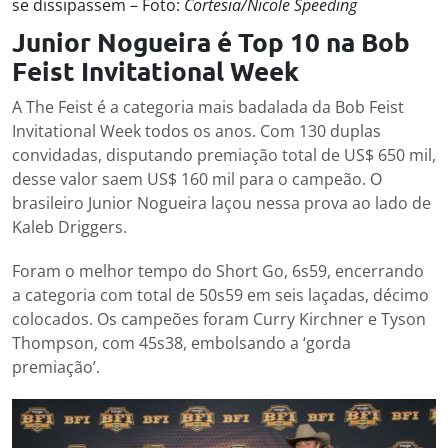
se dissipassem – Foto:
Cortesia/Nicole Speeding
Junior Nogueira é Top 10
na Bob
Feist Invitational Week
A The Feist é a categoria mais badalada da Bob Feist
Invitational Week todos os anos. Com 130 duplas
convidadas, disputando premiação total de US$ 650 mil,
desse valor saem US$ 160 mil para o campeão. O
brasileiro Junior Nogueira laçou nessa prova ao lado de
Kaleb Driggers.
Foram o melhor tempo do Short Go, 6s59, encerrando
a categoria com total de 50s59 em seis laçadas, décimo
colocados. Os campeões foram Curry Kirchner e Tyson
Thompson, com 45s38, embolsando a ‘gorda
premiação’.