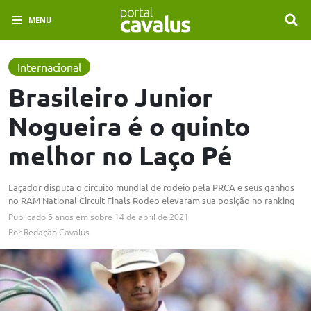
MENU
Internacional
Brasileiro Junior
Nogueira é o quinto
melhor no Laço Pé
Laçador disputa o circuito mundial de rodeio pela PRCA e seus ganhos
no RAM National Circuit Finals Rodeo elevaram sua posição no ranking
Publicado
5 anos em
sobre
14 de abril de 2021
Por
Redação Cavalus