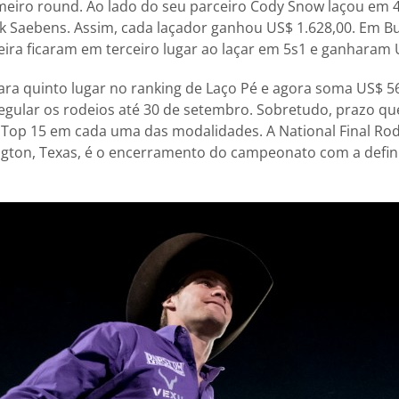
imeiro round. Ao lado do seu parceiro Cody Snow laçou em
ack Saebens. Assim, cada laçador ganhou US$ 1.628,00. Em Bu
ira ficaram em terceiro lugar ao laçar em 5s1 e ganharam 
para quinto lugar no ranking de Laço Pé e agora soma US$ 
egular os rodeios até 30 de setembro. Sobretudo, prazo q
 Top 15 em cada uma das modalidades. A National Final Ro
ngton, Texas, é o encerramento do campeonato com a defi