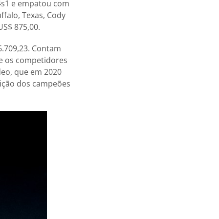
 4s1 e empatou com
ffalo, Texas, Cody
US$ 875,00.
56.709,23. Contam
ue os competidores
deo, que em 2020
nição dos campeões