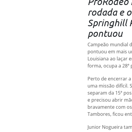
ProRodeo r
rodada e o
Springhil
pontuou
Campeão mundial d
pontuou em mais uma
Louisiana ao laçar 
forma, ocupa a 28ª 
Perto de encerrar a
uma missão difícil.
separam da 15ª pos
e precisou abrir mã
bravamente com os m
Tambores, ficou en
Junior Nogueira ta