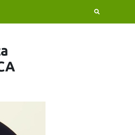
ta
RCA