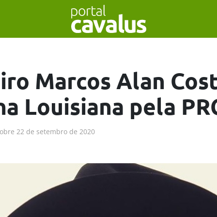
eiro Marcos Alan Cos
na Louisiana pela P
obre
22 de setembro de 2020