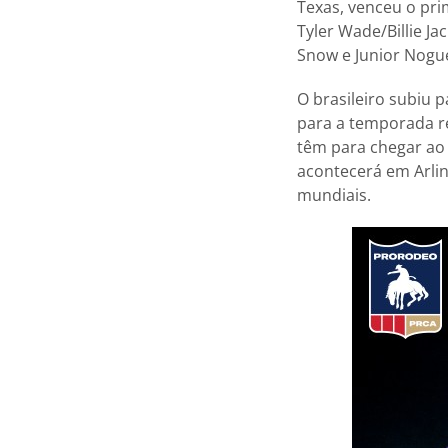
Texas, venceu o pr
Tyler Wade/Billie J
Snow e Junior Nogue
O brasileiro subiu 
para a temporada r
têm para chegar ao
acontecerá em Arli
mundiais.