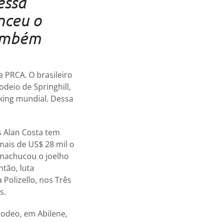
essa
nceu o
também
 PRCA. O brasileiro
deio de Springhill,
nking mundial. Dessa
s Alan Costa tem
mais de US$ 28 mil o
 machucou o joelho
tão, luta
Polizello, nos Três
s.
odeo, em Abilene,