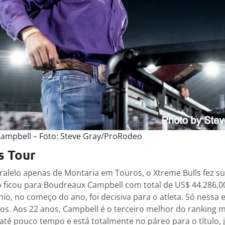
ampbell – Foto: Steve Gray/ProRodeo
s Tour
lelo apenas de Montaria em Touros, o Xtreme Bulls fez su
lo ficou para Boudreaux Campbell com total de US$ 44.286,0
nio, no começo do ano, foi decisiva para o atleta. Só nessa
s. Aos 22 anos, Campbell é o terceiro melhor do ranking 
até pouco tempo e está totalmente no páreo para o título, j