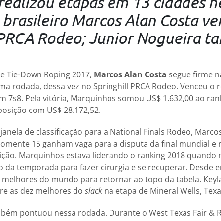
ealizou etapas em 13 cidades n
 brasileiro Marcos Alan Costa ve
l PRCA Rodeo; Junior Nogueira 
e Tie-Down Roping 2017,
Marcos Alan Costa
segue firme na
 rodada, dessa vez no Springhill PRCA Rodeo. Venceu o ro
em 7s8. Pela vitória, Marquinhos somou US$ 1.632,00 ao ra
posição com US$ 28.172,52.
 janela de classificação para a National Finals Rodeo, Marco
 Somente 15 ganham vaga para a disputa da final mundial e 
ição. Marquinhos estava liderando o ranking 2018 quando
o da temporada para fazer cirurgia e se recuperar. Desde en
elhores do mundo para retornar ao topo da tabela. Keyla 
tre as dez melhores do
slack
na etapa de Mineral Wells, Texa
mbém pontuou nessa rodada. Durante o West Texas Fair & R