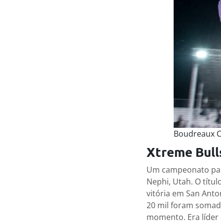
Boudreaux C
Xtreme Bull
Um campeonato para
Nephi, Utah. O títu
vitória em San Anto
20 mil foram somado
momento. Era líder 