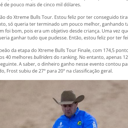
 é de pouco mais de cinco mil dólares.
o do Xtreme Bulls Tour. Estou feliz por ter conseguido tirar
anto, só queria ter terminado um pouco melhor, ganhando
sim foi bom, pois era um objetivo desde criança. Uma vez q
queria ganhar tudo que pudesse. Então, estou feliz por ter fei
peão da etapa do Xtreme Bulls Tour Finale, com 174,5 pontos
 os 40 melhores
bullriders
do ranking. No entanto, apenas 1
eguinte. A saber, o dinheiro ganho nesse evento contou pa
o, Frost subiu de 27° para 20° na classificação geral.