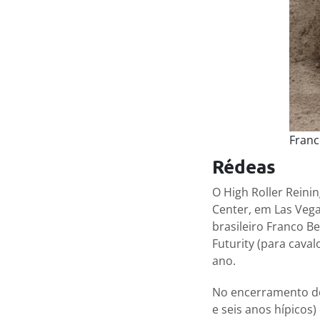
Franc
Rédeas
O High Roller Reini
Center, em Las Veg
brasileiro Franco B
Futurity (para caval
ano.
No encerramento do
e seis anos hípicos)