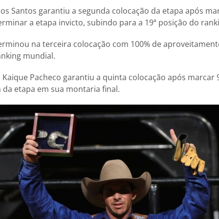
dos Santos garantiu a segunda colocação da etapa após ma
erminar a etapa invicto, subindo para a 19ª posição do rank
terminou na terceira colocação com 100% de aproveitament
anking mundial.
Kaique Pacheco garantiu a quinta colocação após marcar 9
da etapa em sua montaria final.