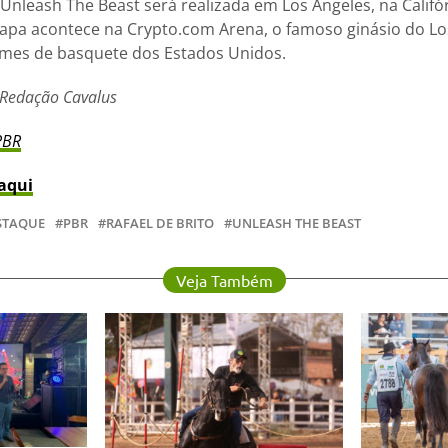
Unleash The Beast será realizada em Los Angeles, na Califór
etapa acontece na Crypto.com Arena, o famoso ginásio do Lo
imes de basquete dos Estados Unidos.
 Redação Cavalus
PBR
aqui
STAQUE
PBR
RAFAEL DE BRITO
UNLEASH THE BEAST
Veja Também