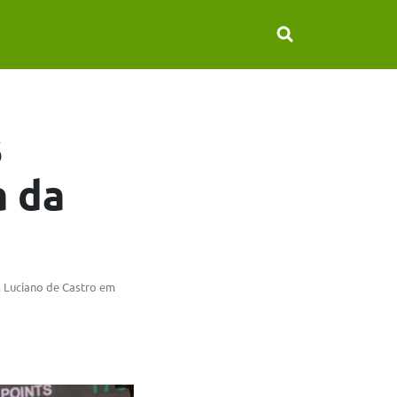
s
a da
, Luciano de Castro em