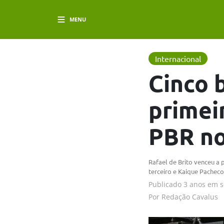
MENU
Internacional
Cinco 
primei
PBR n
Rafael de Brito venceu a
terceiro e Kaique Pacheco
Publicado
3 anos em
s
Por
Redação Cavalus