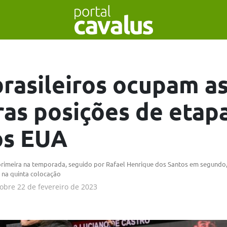
brasileiros ocupam a
ras posições de etap
os EUA
 primeira na temporada, seguido por Rafael Henrique dos Santos em segundo
 na quinta colocação
obre
22 de fevereiro de 2023