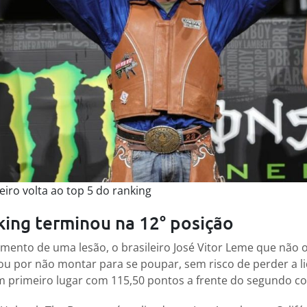
leiro volta ao top 5 do ranking
king terminou na 12° posição
amento de uma lesão, o brasileiro José Vitor Leme que não 
u por não montar para se poupar, sem risco de perder a l
m primeiro lugar com 115,50 pontos a frente do segundo co