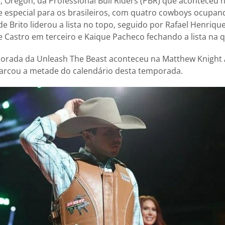
 Oregon, da Professional Bull Riders (PBR) que aconteceu n
 especial para os brasileiros, com quatro cowboys ocupan
de Brito liderou a lista no topo, seguido por Rafael Henriq
 Castro em terceiro e Kaique Pacheco fechando a lista na q
porada da Unleash The Beast aconteceu na Matthew Knight 
marcou a metade do calendário desta temporada.