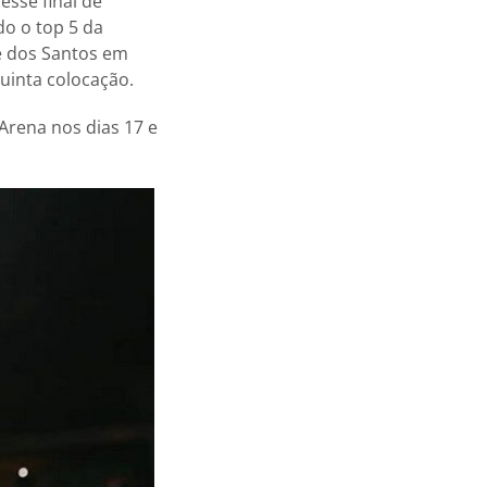
esse final de
do o top 5 da
ue dos Santos em
uinta colocação.
Arena nos dias 17 e