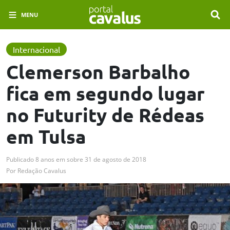
MENU
Internacional
Clemerson Barbalho
fica em segundo lugar
no Futurity de Rédeas
em Tulsa
Publicado
8 anos em
sobre
31 de agosto de 2018
Por
Redação Cavalus