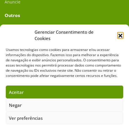
Anuncie
Outros
Academia UC
Gerenciar Consentimento de
Cookies
Dr. da Roça
Usamos tecnologias como cookies para armazenar e/ou acessar
Mídia Kit
informações do dispositivo. Fazemos isso para melhorar a experiência
de navegação e exibir anúncios personalizados. O consentimento para
essas tecnologias nos permitirá processar dados como comportamento
de navegação ou IDs exclusivos neste site. Não consentir ou retirar o
consentimento pode afetar negativamente certos recursos e funções.
Aceitar
Sobre o Cavalus
Leilões
Anuncie
Negar
Ver preferências
Copyright ©️ 2026 • Grupo Cavalus de Comunicação. Todos os direitos
reservados. Este portal é protegido pelo Google Recaptcha.
Política de Privacidade
|
Termos de Serviço