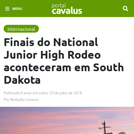
MENU
Internacional
Finais do National
Junior High Rodeo
aconteceram em South
Dakota
Publicado
8 anos em
sobre
23 de julho de 2018
Por
Redação Cavalus