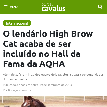
MENU
Internacional
O lendário High Brow
Cat acaba de ser
incluído no Hall da
Fama da AQHA
Além dele, foram incluídos outros dois cavalos e quatro personalidades
do meio equestre
Publicado
3 anos em
sobre
19 de setembro de 2023
Por
Redação Cavalus