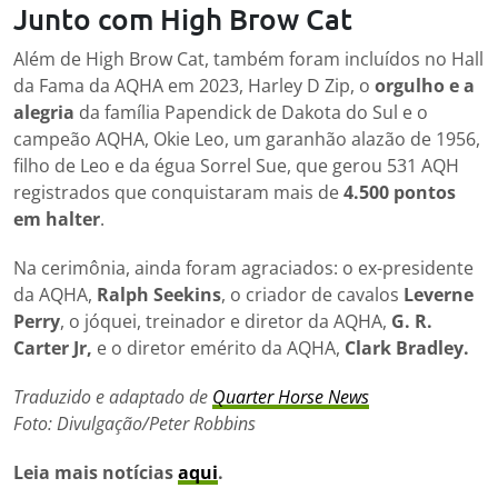
Junto com High Brow Cat
Além de High Brow Cat, também foram incluídos no Hall
da Fama da AQHA em 2023, Harley D Zip, o
orgulho e a
alegria
da família Papendick de Dakota do Sul e o
campeão AQHA, Okie Leo, um garanhão alazão de 1956,
filho de Leo e da égua Sorrel Sue, que gerou 531 AQH
registrados que conquistaram mais de
4.500 pontos
em halter
.
Na cerimônia, ainda foram agraciados: o ex-presidente
da AQHA,
Ralph Seekins
, o criador de cavalos
Leverne
Perry
, o jóquei, treinador e diretor da AQHA,
G. R.
Carter Jr,
e o diretor emérito da AQHA,
Clark Bradley.
Traduzido e adaptado de
Quarter Horse News
Foto: Divulgação/Peter Robbins
Leia mais notícias
aqui
.