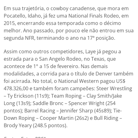
Em sua trajetória, o cowboy canadense, que mora em
Pocatello, Idaho, já fez uma National Finals Rodeo, em
2015, encerrando essa temporada como o décimo
melhor. Ano passado, por pouco ele não entrou em sua
segunda NFR, terminando o ano na 17ª posição.
Assim como outros competidores, Laye já pegou a
estrada para o San Angelo Rodeo, no Texas, que
acontece de 1° a 15 de fevereiro. Nas demais
modalidades, a corrida para o título de Denver também
foi acirrada. No total, o National Western pagou US$
478.326,00 e também foram campeões: Steer Wrestling
– Ty Erickson (11s9); Team Roping – Clay Smith/Jake
Long (13s9); Saddle Bronc – Spencer Wright (254
pontos); Barrel Racing – Jennifer Sharp (45s89); Tie-
Down Roping – Cooper Martin (26s2) e Bull Riding –
Brody Yeary (248.5 pontos).