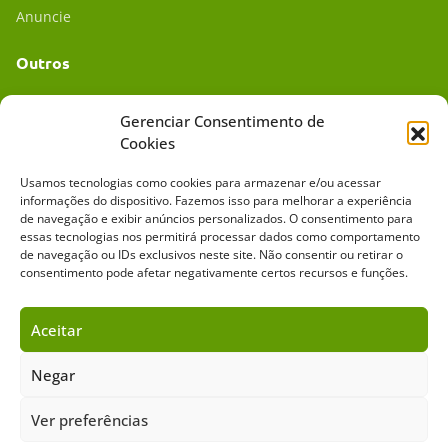
Anuncie
Outros
Academia UC
Gerenciar Consentimento de
Cookies
Dr. da Roça
Usamos tecnologias como cookies para armazenar e/ou acessar
Mídia Kit
informações do dispositivo. Fazemos isso para melhorar a experiência
de navegação e exibir anúncios personalizados. O consentimento para
essas tecnologias nos permitirá processar dados como comportamento
de navegação ou IDs exclusivos neste site. Não consentir ou retirar o
consentimento pode afetar negativamente certos recursos e funções.
Aceitar
Sobre o Cavalus
Leilões
Anuncie
Negar
Ver preferências
Copyright ©️ 2026 • Grupo Cavalus de Comunicação. Todos os direitos
reservados. Este portal é protegido pelo Google Recaptcha.