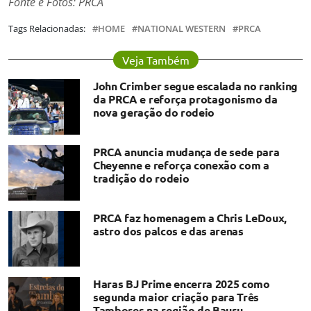
Fonte e Fotos: PRCA
Tags Relacionadas:
HOME
NATIONAL WESTERN
PRCA
Veja Também
John Crimber segue escalada no ranking
da PRCA e reforça protagonismo da
nova geração do rodeio
PRCA anuncia mudança de sede para
Cheyenne e reforça conexão com a
tradição do rodeio
PRCA faz homenagem a Chris LeDoux,
astro dos palcos e das arenas
Haras BJ Prime encerra 2025 como
segunda maior criação para Três
Tambores na região de Bauru