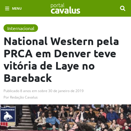
MENU
Internacional
National Western pela
PRCA em Denver teve
vitória de Laye no
Bareback
Publicado
8 anos em
sobre
30 de janeiro de 2019
Por
Redação Cavalus