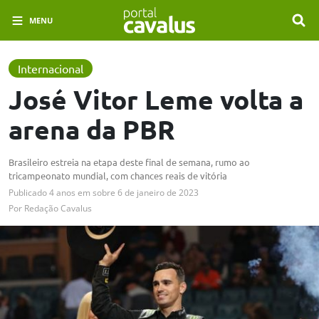
MENU
Internacional
José Vitor Leme volta a
arena da PBR
Brasileiro estreia na etapa deste final de semana, rumo ao
tricampeonato mundial, com chances reais de vitória
Publicado
4 anos em
sobre
6 de janeiro de 2023
Por
Redação Cavalus