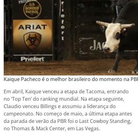
Kaique Pacheco é o melhor brasileiro do momento na PB
Em abril, Kaique venceu a etapa de Tacoma, entrando
no ‘Top Ten’ do ranking mundial. Na etapa seguinte,
Claudio venceu Billings e assumiu a liderança do
campeonato. No começo de maio, a última etapa antes
da parada de verão da PBR foi o Last Cowboy Standing,
no Thomas & Mack Center, em Las Vegas.