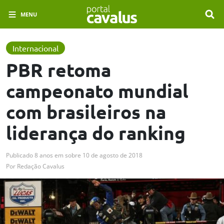
MENU
Internacional
PBR retoma
campeonato mundial
com brasileiros na
liderança do ranking
Publicado
8 anos em
sobre
10 de agosto de 2018
Por
Redação Cavalus