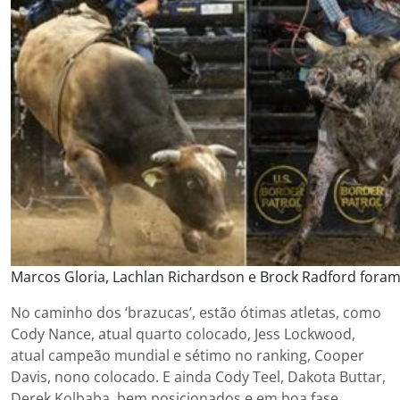
Marcos Gloria, Lachlan Richardson e Brock Radford fora
No caminho dos ‘brazucas’, estão ótimas atletas, como
Cody Nance, atual quarto colocado, Jess Lockwood,
atual campeão mundial e sétimo no ranking, Cooper
Davis, nono colocado. E ainda Cody Teel, Dakota Buttar,
Derek Kolbaba, bem posicionados e em boa fase