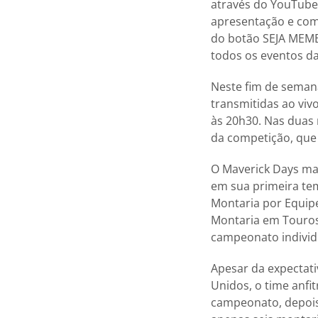
através do YouTube 
apresentação e come
do botão SEJA MEMBR
todos os eventos d
Neste fim de seman
transmitidas ao viv
às 20h30. Nas duas
da competição, que 
O Maverick Days mar
em sua primeira te
Montaria por Equipe
Montaria em Touros 
campeonato individ
Apesar da expectati
Unidos, o time anfi
campeonato, depois 