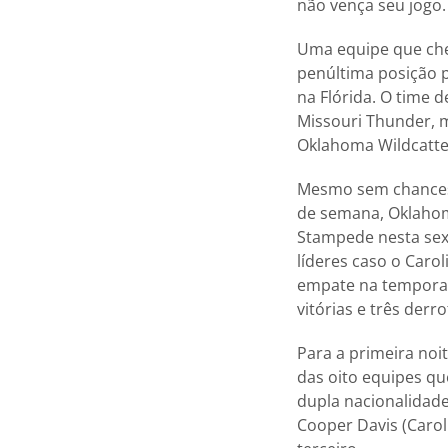
não vença seu jogo.
Uma equipe que che
penúltima posição p
na Flórida. O time 
Missouri Thunder, 
Oklahoma Wildcatter
Mesmo sem chances 
de semana, Oklahom
Stampede nesta sext
líderes caso o Caro
empate na temporad
vitórias e três der
Para a primeira noi
das oito equipes qu
dupla nacionalidade
Cooper Davis (Caro