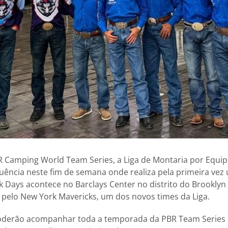
 Camping World Team Series, a Liga de Montaria por Equip
quência neste fim de semana onde realiza pela primeira ve
ck Days acontece no Barclays Center no distrito do Brooklyn
 pelo New York Mavericks, um dos novos times da Liga.
 poderão acompanhar toda a temporada da PBR Team Series 