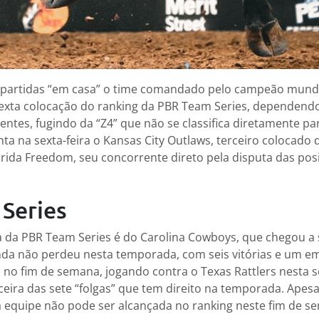
 partidas “em casa” o time comandado pelo campeão mundi
sexta colocação do ranking da PBR Team Series, dependend
ntes, fugindo da “Z4” que não se classifica diretamente par
nta na sexta-feira o Kansas City Outlaws, terceiro colocado 
rida Freedom, seu concorrente direto pela disputa das pos
Series
a da PBR Team Series é do Carolina Cowboys, que chegou a 
inda não perdeu nesta temporada, com seis vitórias e um em
no fim de semana, jogando contra o Texas Rattlers nesta se
ceira das sete “folgas” que tem direito na temporada. Apes
a equipe não pode ser alcançada no ranking neste fim de