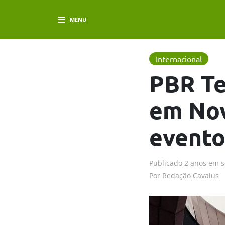
MENU
Internacional
PBR Te
em Nov
evento
Publicado
2 anos em
s
Por
Redação Cavalus