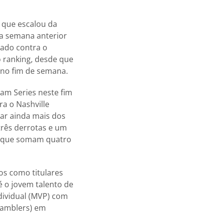
 que escalou da
na semana anterior
bado contra o
 ranking, desde que
 no fim de semana.
am Series neste fim
a o Nashville
mar ainda mais dos
 três derrotas e um
, que somam quatro
os como titulares
é o jovem talento de
ndividual (MVP) com
Gamblers) em