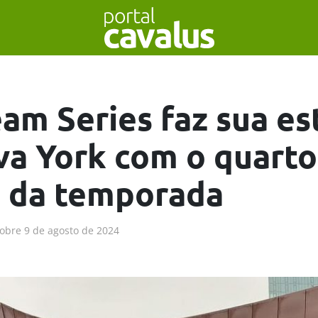
am Series faz sua es
a York com o quarto
 da temporada
obre
9 de agosto de 2024