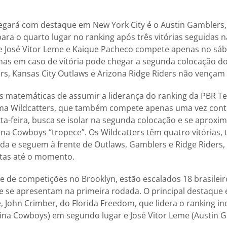
gará com destaque em New York City é o Austin Gamblers,
ara o quarto lugar no ranking após três vitórias seguidas 
de José Vitor Leme e Kaique Pacheco compete apenas no sá
mas em caso de vitória pode chegar a segunda colocação do
s, Kansas City Outlaws e Arizona Ridge Riders não vençam
matemáticas de assumir a liderança do ranking da PBR Te
a Wildcatters, que também compete apenas uma vez contr
a-feira, busca se isolar na segunda colocação e se aproxi
lina Cowboys “tropece”. Os Wildcatters têm quatro vitórias,
a e seguem à frente de Outlaws, Gamblers e Ridge Riders
rotas até o momento.
te de competições no Brooklyn, estão escalados 18 brasileir
e se apresentam na primeira rodada. O principal destaque 
, John Crimber, do Florida Freedom, que lidera o ranking i
lina Cowboys) em segundo lugar e José Vitor Leme (Austin 