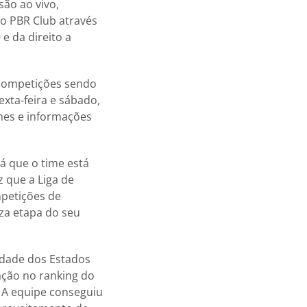
são ao vivo,
do PBR Club através
e da direito a
 competições sendo
xta-feira e sábado,
hes e informações
á que o time está
 que a Liga de
mpetições de
iza etapa do seu
idade dos Estados
ação no ranking do
. A equipe conseguiu