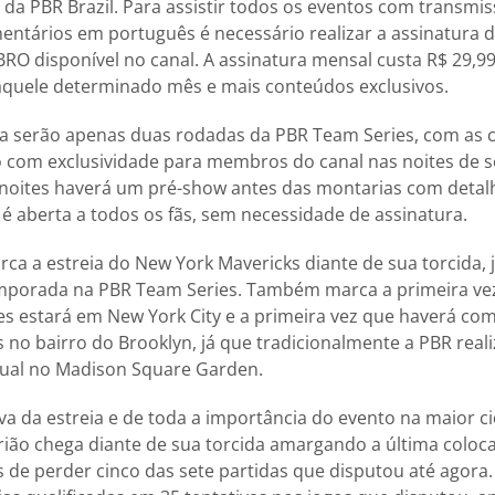
da PBR Brazil. Para assistir todos os eventos com transmis
ntários em português é necessário realizar a assinatura 
O disponível no canal. A assinatura mensal custa R$ 29,99 
aquele determinado mês e mais conteúdos exclusivos.
a serão apenas duas rodadas da PBR Team Series, com as
o com exclusividade para membros do canal nas noites de se
 noites haverá um pré-show antes das montarias com detal
é aberta a todos os fãs, sem necessidade de assinatura.
ca a estreia do New York Mavericks diante de sua torcida, j
mporada na PBR Team Series. Também marca a primeira vez
s estará em New York City e a primeira vez que haverá co
no bairro do Brooklyn, já que tradicionalmente a PBR real
ual no Madison Square Garden.
va da estreia e de toda a importância do evento na maior c
trião chega diante de sua torcida amargando a última coloc
de perder cinco das sete partidas que disputou até agora