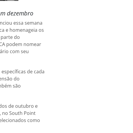
 em dezembro
unciou essa semana
aca e homenageia os
 parte do
PRCA podem nomear
ário com seu
 específicas de cada
tensão do
ambém são
os de outubro e
 no South Point
selecionados como