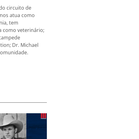
 do circuito de
 anos atua como
nia, tem
a como veterinário;
 Stampede
tion; Dr. Michael
 comunidade.