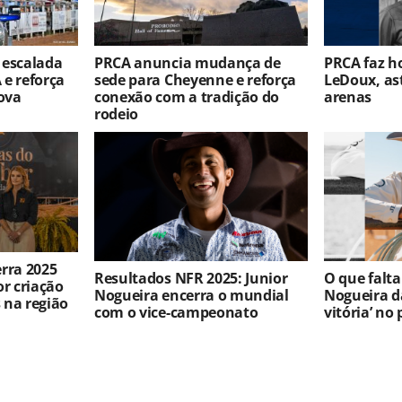
 escalada
PRCA anuncia mudança de
PRCA faz h
 e reforça
sede para Cheyenne e reforça
LeDoux, ast
ova
conexão com a tradição do
arenas
rodeio
rra 2025
Resultados NFR 2025: Junior
O que falta
r criação
Nogueira encerra o mundial
Nogueira da
 na região
com o vice-campeonato
vitória’ n