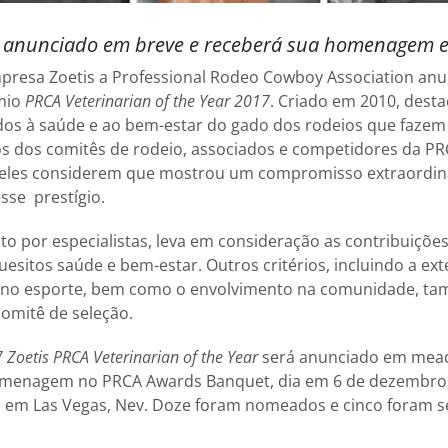
 anunciado em breve e receberá sua homenagem
presa Zoetis a Professional Rodeo Cowboy Association an
êmio
PRCA Veterinarian of the Year 2017
. Criado em 2010, dest
dos à saúde e ao bem-estar do gado dos rodeios que fazem
s dos comitês de rodeio, associados e competidores da 
 eles considerem que mostrou um compromisso extraordin
sse prestígio.
 por especialistas, leva em consideração as contribuições
esitos saúde e bem-estar. Outros critérios, incluindo a ex
 no esporte, bem como o envolvimento na comunidade, t
omitê de seleção.
 Zoetis PRCA Veterinarian of the Year
será anunciado em mead
omenagem no PRCA Awards Banquet, dia em 6 de dezembro,
a, em Las Vegas, Nev. Doze foram nomeados e cinco foram 