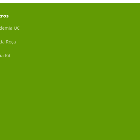
tros
demia UC
 da Roça
ia Kit