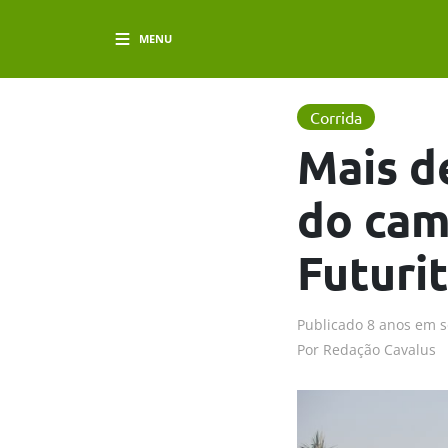
MENU
Corrida
Mais d
do cam
Futuri
Publicado
8 anos em
s
Por
Redação Cavalus