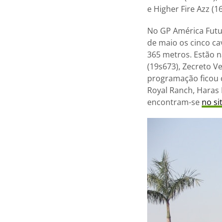
e Higher Fire Azz (1
No GP América Futur
de maio os cinco ca
365 metros. Estão n
(19s673), Zecreto V
programação ficou 
Royal Ranch, Haras 
encontram-se
no sit