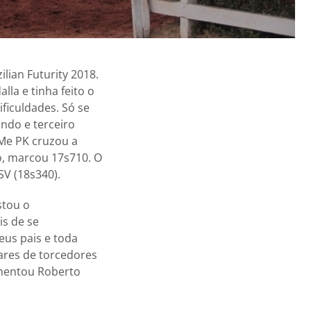
ian Futurity 2018.
lla e tinha feito o
ficuldades. Só se
undo e terceiro
 Me PK cruzou a
no, marcou 17s710. O
SV (18s340).
stou o
is de se
eus pais e toda
hares de torcedores
comentou Roberto