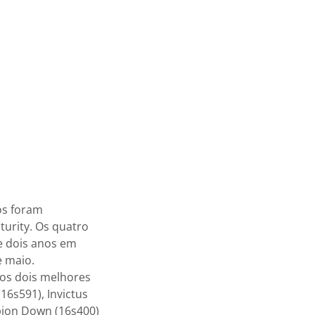
os foram
turity. Os quatro
e dois anos em
e maio.
s os dois melhores
16s591), Invictus
mpion Down (16s400)