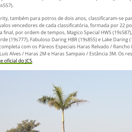
6s557).
ity, também para potros de dois anos, classificaram-se para
valos vencedores de cada classificatória, formada por 22 po
a final, por ordem de tempos, Magico Special HWS (19s587)
erde (19s777), Fabuloso Daring HBR (19s855) e Lake Daring (
completa com os Páreos Especiais Haras Relvado / Rancho 
Luis Alves / Haras 2M e Haras Sampaio / Estância 3M. Os r
e oficial do JCS
.