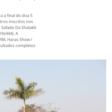
 a final do doa 5
tros inscritos nos
, Safado Da Shalakô
19s944). A
RM, Haras Show /
esultados completos