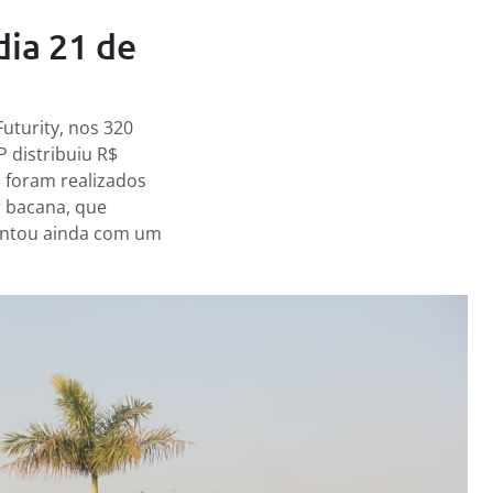
dia 21 de
uturity, nos 320
P distribuiu R$
s foram realizados
r bacana, que
ontou ainda com um