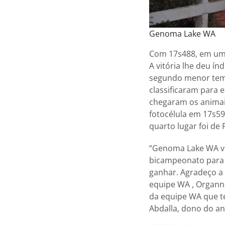
Genoma Lake WA
Com 17s488, em uma
A vitória lhe deu ín
segundo menor tempo
classificaram para e
chegaram os animai
fotocélula em 17s59
quarto lugar foi de
“Genoma Lake WA ve
bicampeonato para 
ganhar. Agradeço a 
equipe WA , Organna
da equipe WA que te
Abdalla, dono do an