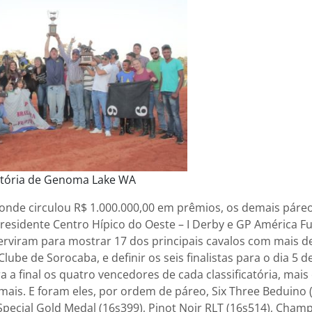
tória de Genoma Lake WA
 onde circulou R$ 1.000.000,00 em prêmios, os demais páre
 Presidente Centro Hípico do Oeste – I Derby e GP América Fu
erviram para mostrar 17 dos principais cavalos com mais d
Clube de Sorocaba, e definir os seis finalistas para o dia 5 d
a a final os quatro vencedores de cada classificatória, mai
ais. E foram eles, por ordem de páreo, Six Three Beduino (
Special Gold Medal (16s399), Pinot Noir RLT (16s514), Cha