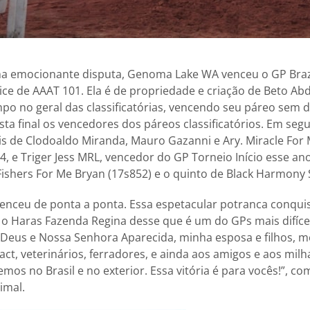
 emocionante disputa, Genoma Lake WA venceu o GP Brazil
dice de AAAT 101. Ela é de propriedade e criação de Beto Abda
 no geral das classificatórias, vencendo seu páreo sem di
sta final os vencedores dos páreos classificatórios. Em seg
s de Clodoaldo Miranda, Mauro Gazanni e Ary. Miracle For
4, e Triger Jess MRL, vencedor do GP Torneio Início esse a
 Fishers For Me Bryan (17s852) e o quinto de Black Harmony 
nceu de ponta a ponta. Essa espetacular potranca conqui
o Haras Fazenda Regina desse que é um do GPs mais difíce
Deus e Nossa Senhora Aparecida, minha esposa e filhos, m
ct, veterinários, ferradores, e ainda aos amigos e aos mil
mos no Brasil e no exterior. Essa vitória é para vocês!”, 
imal.