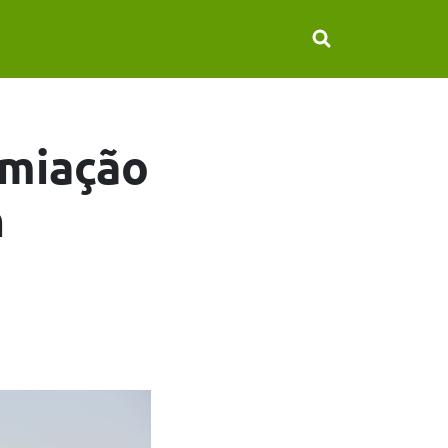
emiação
n