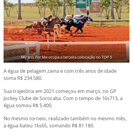
My Jess For Me ocupa a terceira colocação no TOP 5
A égua de pelagem zaina e com três anos de idade
soma R$ 234.580.
Sua trajetória em 2021 começou em março, no GP
Jockey Clube de Sorocaba. Com o tempo de 16s713, a
égua somou R$ 5.400.
No mesmo torneio, realizado também no mesmo mês,
a égua bateu 16s65, somando R$ 81.180.