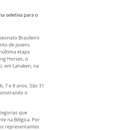
peonato Brasileiro
nto de jovens
enúltima etapa
ung Horses, o
ro, em Lanaken, na
6, 7 e 8 anos. São 31
emonstrando o
ategorias que
te na Bélgica. Por
os representantes