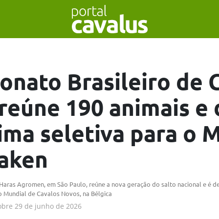
nato Brasileiro de 
reúne 190 animais e 
ima seletiva para o 
aken
Haras Agromen, em São Paulo, reúne a nova geração do salto nacional e é dec
 Mundial de Cavalos Novos, na Bélgica
obre
29 de junho de 2026