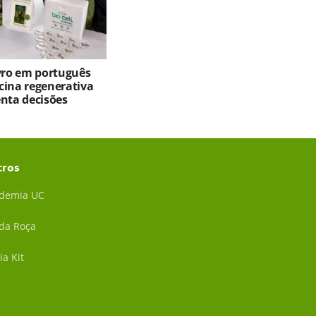
ivro em português
cina regenerativa
enta decisões
tros
demia UC
 da Roça
ia Kit