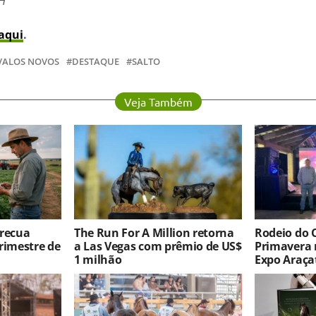
BH
aqui
.
VALOS NOVOS
DESTAQUE
SALTO
Veja Também
 recua
The Run For A Million retorna
Rodeio do 
rimestre de
a Las Vegas com prêmio de US$
Primavera 
1 milhão
Expo Araça