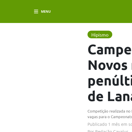
MENU
Hipismo
Campeo
Novos 
penúlt
de Lan
Competição realizada no 
vagas para o Campeonato
Publicado
1 mês em
s
Por
Redação Cavalus