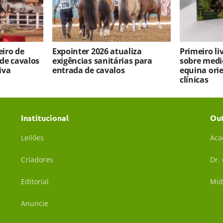
iro de
Expointer 2026 atualiza
Primeiro l
 de cavalos
exigências sanitárias para
sobre medi
iva
entrada de cavalos
equina ori
clínicas
Institucional
Ou
Leilões
Aca
Criadores
Dr.
Editorial
Míd
Anuncie