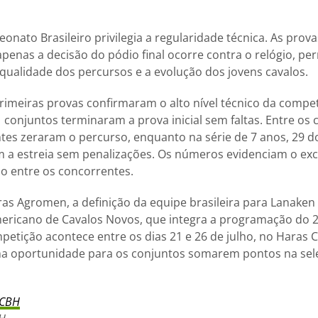
nato Brasileiro privilegia a regularidade técnica. As prov
enas a decisão do pódio final ocorre contra o relógio, pe
a qualidade dos percursos e a evolução dos jovens cavalos.
rimeiras provas confirmaram o alto nível técnico da compet
 conjuntos terminaram a prova inicial sem faltas. Entre os 
ntes zeraram o percurso, enquanto na série de 7 anos, 29 d
a estreia sem penalizações. Os números evidenciam o exc
io entre os concorrentes.
as Agromen, a definição da equipe brasileira para Lanaken
ricano de Cavalos Novos, que integra a programação do 21
petição acontece entre os dias 21 e 26 de julho, no Haras
ima oportunidade para os conjuntos somarem pontos na sel
CBH