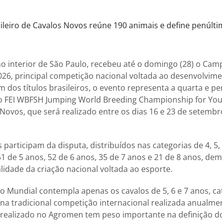
 interior de São Paulo, recebeu até o domingo (28) o Cam
26, principal competição nacional voltada ao desenvolvime
ém dos títulos brasileiros, o evento representa a quarta e p
a o FEI WBFSH Jumping World Breeding Championship for Yo
Novos, que será realizado entre os dias 16 e 23 de setemb
 participam da disputa, distribuídos nas categorias de 4, 5, 
51 de 5 anos, 52 de 6 anos, 35 de 7 anos e 21 de 8 anos, d
lidade da criação nacional voltada ao esporte.
a o Mundial contempla apenas os cavalos de 5, 6 e 7 anos, c
na tradicional competição internacional realizada anualmen
o realizado no Agromen tem peso importante na definição d