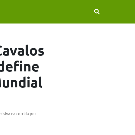
Cavalos
define
Mundial
isiva na corrida por