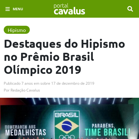
MENU
Hipismo
Destaques do Hipismo
no Prêmio Brasil
Olímpico 2019
Publicado
7 anos em
sobre
17 de dezembro de 2019
Por
Redação Cavalus