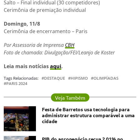
Salto – Final individual (30 competidores)
Cerimônia de premiação individual
Domingo, 11/8
Cerimônia de encerramento – Paris
Por Assessoria de Imprensa
CBH
Foto de chamada: Divulgação/FEI/Leanjo de Koster
Leia mais notícias
aqui
.
Tags Relacionadas:
DESTAQUE
HIPISMO
OLIMPÍADAS
PARIS 2024
Veja Também
Festa de Barretos usa tecnologia para
administrar estrutura comparável a uma
cidade
PIB do agronegócio recua 2,01% no