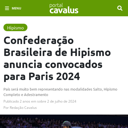
MENU
Hipismo
Confederação
Brasileira de Hipismo
anuncia convocados
para Paris 2024
País será muito bem representando nas modalidades Salto, Hipismo
Completo e Adestramento
Publicado
2 anos em
sobre
2 de julho de 2024
Por
Redação Cavalus