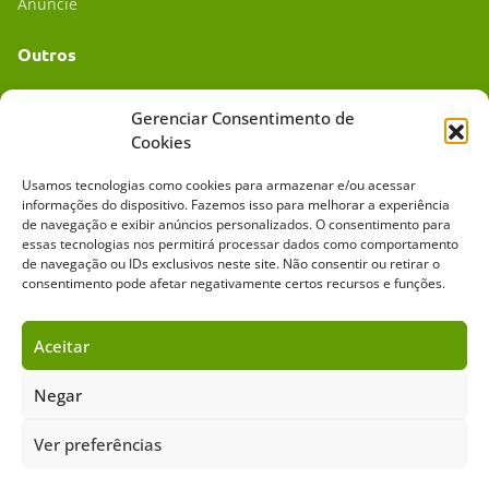
Anuncie
Outros
Academia UC
Gerenciar Consentimento de
Cookies
Dr. da Roça
Usamos tecnologias como cookies para armazenar e/ou acessar
Mídia Kit
informações do dispositivo. Fazemos isso para melhorar a experiência
de navegação e exibir anúncios personalizados. O consentimento para
essas tecnologias nos permitirá processar dados como comportamento
de navegação ou IDs exclusivos neste site. Não consentir ou retirar o
consentimento pode afetar negativamente certos recursos e funções.
Aceitar
Sobre o Cavalus
Leilões
Anuncie
Negar
Ver preferências
Copyright ©️ 2026 • Grupo Cavalus de Comunicação. Todos os direitos
reservados. Este portal é protegido pelo Google Recaptcha.
Política de Privacidade
|
Termos de Serviço