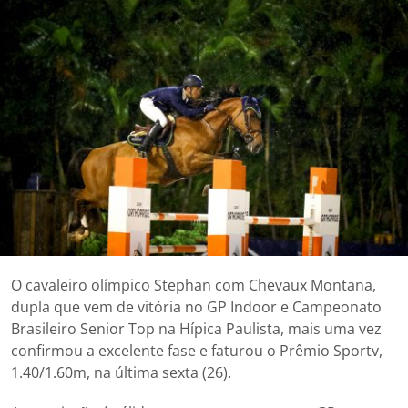
O cavaleiro olímpico Stephan com Chevaux Montana,
dupla que vem de vitória no GP Indoor e Campeonato
Brasileiro Senior Top na Hípica Paulista, mais uma vez
confirmou a excelente fase e faturou o Prêmio Sportv,
1.40/1.60m, na última sexta (26).