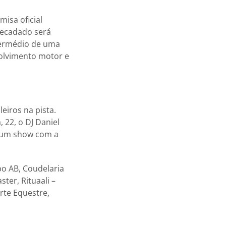
isa oficial
rrecadado será
ntermédio de uma
nvolvimento motor e
eiros na pista.
 22, o DJ Daniel
á um show com a
o AB, Coudelaria
ter, Rituaali –
rte Equestre,