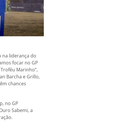
o na liderança do
vamos focar no GP
 Troféu Marinho”,
n Barcha e Grillo,
 têm chances
op, no GP
 Ouro Sabemi, a
ração.