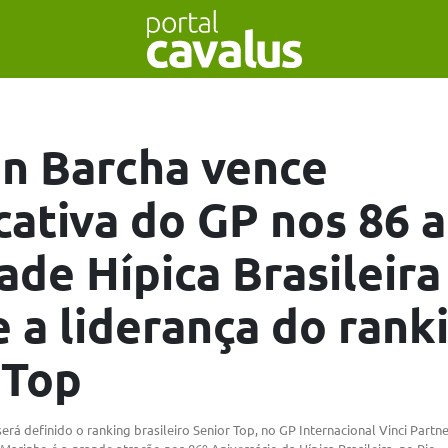
n Barcha vence
icativa do GP nos 86 
ade Hípica Brasileira
 a liderança do rank
 Top
será definido o ranking brasileiro Senior Top, no GP Internacional Vinci Partn