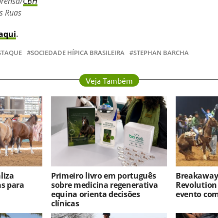
prensa/
CBH
is Ruas
aqui
.
STAQUE
SOCIEDADE HÍPICA BRASILEIRA
STEPHAN BARCHA
Veja Também
liza
Primeiro livro em português
Breakaway 
as para
sobre medicina regenerativa
Revolution
equina orienta decisões
evento co
clínicas