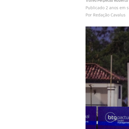
Troféu Perpétuo Roberto M
Publicado
2 anos em
s
Por
Redação Cavalus