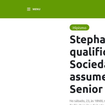
MENU
Hipismo
Stepha
qualif
Socied
assume
Senior
No sábado, 23, às 18h00, 