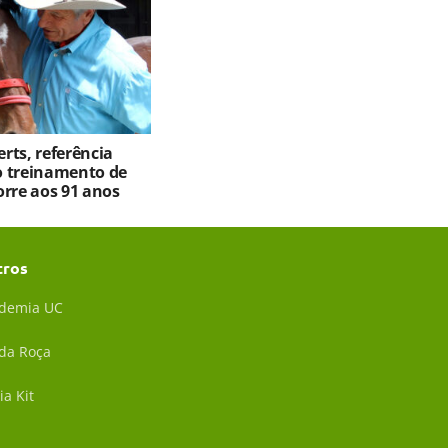
rts, referência
 treinamento de
orre aos 91 anos
tros
demia UC
 da Roça
ia Kit