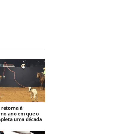
retorna à
 no ano em que o
mpleta uma década