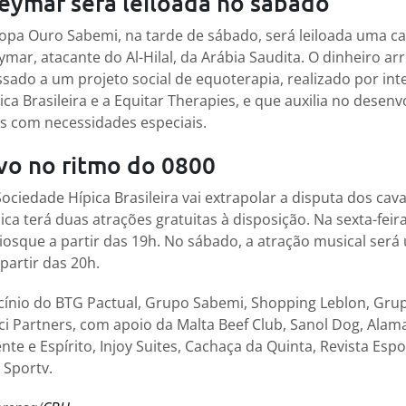
eymar será leiloada no sábado
opa Ouro Sabemi, na tarde de sábado, será leiloada uma cam
mar, atacante do Al-Hilal, da Arábia Saudita. O dinheiro a
sado a um projeto social de equoterapia, realizado por i
ica Brasileira e a Equitar Therapies, e que auxilia no dese
as com necessidades especiais.
vo no ritmo do 0800
ciedade Hípica Brasileira vai extrapolar a disputa dos caval
 terá duas atrações gratuitas à disposição. Na sexta-feira,
iosque a partir das 19h. No sábado, a atração musical ser
partir das 20h.
cínio do BTG Pactual, Grupo Sabemi, Shopping Leblon, Grup
i Partners, com apoio da Malta Beef Club, Sanol Dog, Alamas
te e Espírito, Injoy Suites, Cachaça da Quinta, Revista Espo
 Sportv.