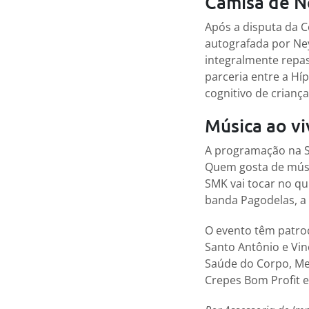
Camisa de N
Após a disputa da C
autografada por Ney
integralmente repas
parceria entre a Híp
cognitivo de crianç
Música ao vi
A programação na So
Quem gosta de música
SMK vai tocar no qu
banda Pagodelas, a 
O evento têm patro
Santo Antônio e Vinc
Saúde do Corpo, Men
Crepes Bom Profit e