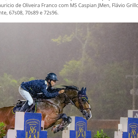
ricio de Oliveira Franco com MS Caspian JMen, Flávio Grill
te, 67s08, 70s89 e 72s96.