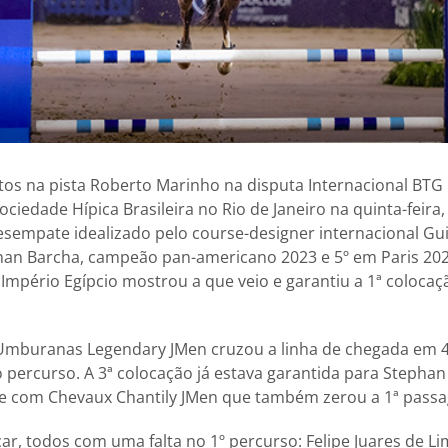
os na pista Roberto Marinho na disputa Internacional BTG 
ociedade Hípica Brasileira no Rio de Janeiro na quinta-feira,
esempate idealizado pelo course-designer internacional Gui
han Barcha, campeão pan-americano 2023 e 5º em Paris 2
Império Egípcio mostrou a que veio e garantiu a 1ª colocaç
 Umburanas Legendary JMen cruzou a linha de chegada em 
do percurso. A 3ª colocação já estava garantida para Stepha
e com Chevaux Chantily JMen que também zerou a 1ª pass
r, todos com uma falta no 1º percurso: Felipe Juares de L