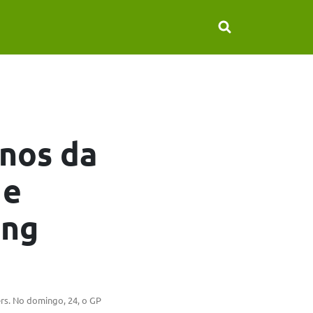
anos da
 e
ing
ers. No domingo, 24, o GP