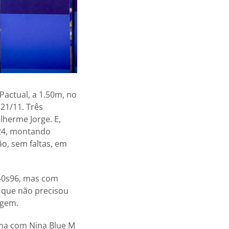
Pactual, a 1.50m, no
 21/11. Três
lherme Jorge. E,
024, montando
ão, sem faltas, em
40s96, mas com
n que não precisou
agem.
ima com Nina Blue M