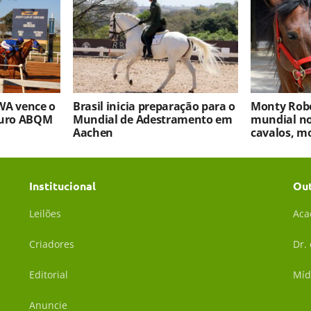
WA vence o
Brasil inicia preparação para o
Monty Robe
turo ABQM
Mundial de Adestramento em
mundial no
Aachen
cavalos, m
Institucional
Ou
Leilões
Aca
Criadores
Dr.
Editorial
Míd
Anuncie