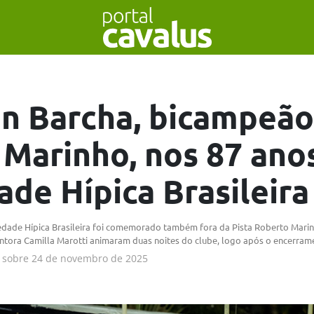
n Barcha, bicampeão
 Marinho, nos 87 ano
ade Hípica Brasileira
iedade Hípica Brasileira foi comemorado também fora da Pista Roberto Mari
ntora Camilla Marotti animaram duas noites do clube, logo após o encerram
sobre
24 de novembro de 2025