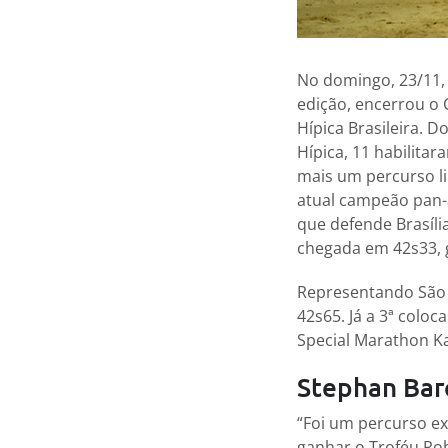
No domingo, 23/11, 
edição, encerrou o 
Hípica Brasileira. 
Hípica, 11 habilitar
mais um percurso li
atual campeão pan-
que defende Brasília
chegada em 42s33, 
Representando São P
42s65. Já a 3ª colo
Special Marathon Ka
Stephan Bar
“Foi um percurso e
ganhar o Troféu Rob