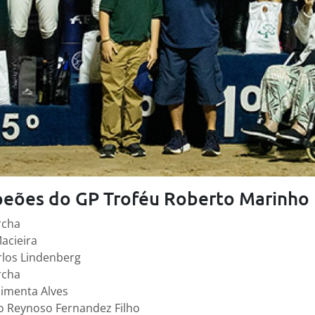
peões do GP Troféu Roberto Marinho
rcha
acieira
los Lindenberg
rcha
Pimenta Alves
o Reynoso Fernandez Filho