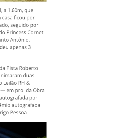
, a 1.60m, que
 casa ficou por
ado, seguido por
do Princess Cornet
anto Antônio,
rdeu apenas 3
da Pista Roberto
 animaram duas
o Leilão RH &
o — em prol da Obra
 autografada por
êmio autografada
rigo Pessoa.