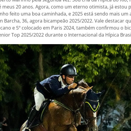
é meus 20 anos. Agora, como um eterno otimista, já estou
nho feito uma boa caminhada, e 2025 está sendo mais um a
Barcha, 36, agora bicampeão 2025/2022. Vale destacar qu
ano e 5º colocado em Paris 2024, também confirmou o b
enior Top 2025/2022 durante o Internacional da Hípica Brasi