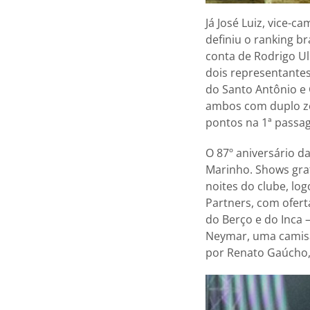
Já José Luiz, vice-
definiu o ranking b
conta de Rodrigo U
dois representante
do Santo Antônio e
ambos com duplo ze
pontos na 1ª passag
O 87º aniversário d
Marinho. Shows gra
noites do clube, lo
Partners, com ofert
do Berço e do Inca 
Neymar, uma camisa
por Renato Gaúcho,