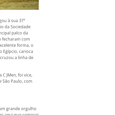
gou à sua 37ª
rio da Sociedade
ncipal palco da
nco fecharam com
xcelente forma, o
Egípcio, carioca
 cruzou a linha de
C JMen, foi vice,
e São Paulo, com
 um grande orgulho
foi aqui que comecei