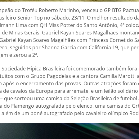
campeão do Troféu Roberto Marinho, venceu o GP BTG Pactual
rasileiro Senior Top no sábado, 23/11. O melhor resultado da
llmann Lima com QH Miss Potter do Santo Antônio, 4º coloc
s de Minas Gerais, Gabriel Kayan Soares Magalhães montan
 Gabriel Kayan Soares Magalhães com Princess Cornet do S
ro, seguidos por Shanna Garcia com California 19, que pe
em e zerou a 2ª.
a Sociedade Hípica Brasileira foi comemorado também fora 
tuitos com o Grupo Pagodelas e a cantora Camilla Marotti
go após o encerramento das provas. Outras atrações foram 
a de cavalos da Europa para arremate, e um leilão solidári
— que sorteou uma camisa da Seleção Brasileira de futebol
 do Flamengo autografada pelo elenco, uma camisa do Gr
 além de um boné autografado pelo cavaleiro olímpico Rod