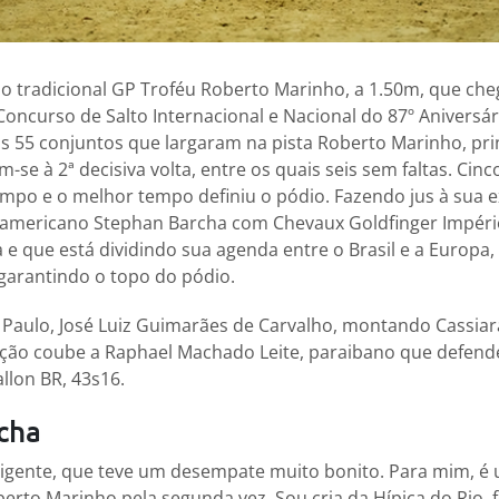
o tradicional GP Troféu Roberto Marinho, a 1.50m, que che
Concurso de Salto Internacional e Nacional do 87º Aniversá
Dos 55 conjuntos que largaram na pista Roberto Marinho, pri
am-se à 2ª decisiva volta, entre os quais seis sem faltas. Ci
mpo e o melhor tempo definiu o pódio. Fazendo jus à sua e
americano Stephan Barcha com Chevaux Goldfinger Império 
 e que está dividindo sua agenda entre o Brasil e a Europa,
garantindo o topo do pódio.
aulo, José Luiz Guimarães de Carvalho, montando Cassiara 
cação coube a Raphael Machado Leite, paraibano que defend
llon BR, 43s16.
cha
xigente, que teve um desempate muito bonito. Para mim, é
erto Marinho pela segunda vez. Sou cria da Hípica do Rio, 