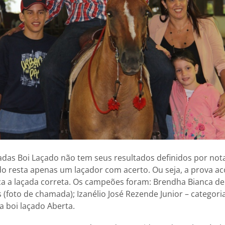
as Boi Laçado não tem seus resultados definidos por nota 
o resta apenas um laçador com acerto. Ou seja, a prova a
a a laçada correta. Os campeões foram: Brendha Bianca de 
(foto de chamada); Izanélio José Rezende Junior – categori
a boi laçado Aberta.