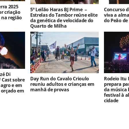
rra 2025
5º Leilão Haras BJ Prime –
Concurso 
r criação
Estrelas do Tambor reúne elite
viva a alma
 na região
da genética de velocidade do
do Peão de
Quarto de Milha
zé Di
Day Run do Cavalo Crioulo
Rodeio Itu F
 Cast sobre
reuniu adultos e crianças em
prepara par
 agro e em
manhã de provas
da música 
o orçado em
festival à 
cidade