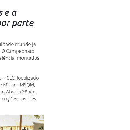
 e a
por parte
ul todo mundo já
a. O Campeonato
celência, montados
 – CLC, localizado
e Milha – MSQM,
or, Aberta Sênior,
scrições nas três