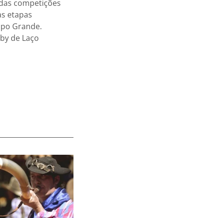
 das competições
as etapas
ampo Grande.
by de Laço