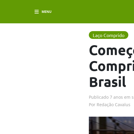
MENU
Laço Comprido
Começo
Compri
Brasil
Publicado
7 anos em
s
Por
Redação Cavalus