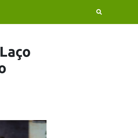
 Laço
o