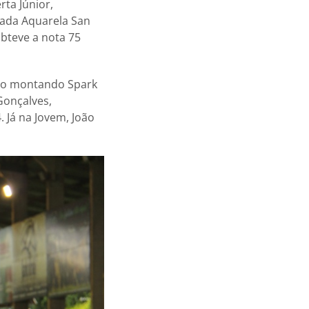
rta Júnior,
rada Aquarela San
obteve a nota 75
nio montando Spark
Gonçalves,
 Já na Jovem, João