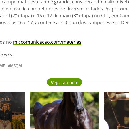
o campeonato este ano é grande, considerando o alto nível
ação efetiva de competidores de diversos estados. As próxim
abril (2° etapa) e 16 e 17 de maio (3° etapa) no CLC, em C
s dias 16 e 17, acontece a 3° Copa dos Campeões e 3° Der
tos no
mlccomunicacao.com/materias
.
áceres
ME
MSQM
Veja Também