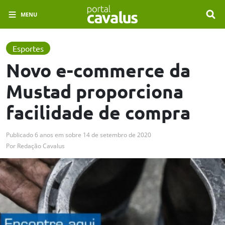
MENU
Esportes
Novo e-commerce da
Mustad proporciona
facilidade de compra
Publicado
6 anos em
sobre
14 de setembro de 2020
Por
Redação Cavalus