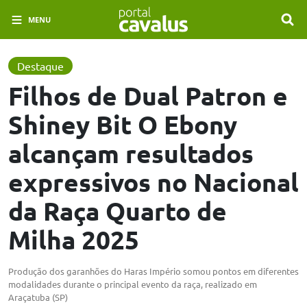
MENU
Destaque
Filhos de Dual Patron e
Shiney Bit O Ebony
alcançam resultados
expressivos no Nacional
da Raça Quarto de
Milha 2025
Produção dos garanhões do Haras Império somou pontos em diferentes
modalidades durante o principal evento da raça, realizado em
Araçatuba (SP)