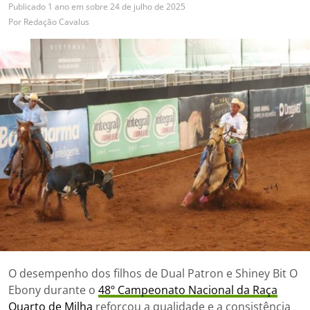
Publicado
1 ano em
sobre
24 de julho de 2025
Por
Redação Cavalus
O desempenho dos filhos de Dual Patron e Shiney Bit O
Ebony durante o
48º Campeonato Nacional da Raça
Quarto de Milha
reforçou a qualidade e a consistência