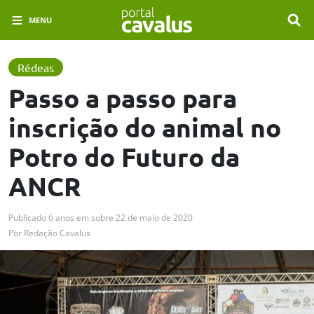
MENU
Rédeas
Passo a passo para
inscrição do animal no
Potro do Futuro da
ANCR
Publicado
6 anos em
sobre
22 de maio de 2020
Por
Redação Cavalus