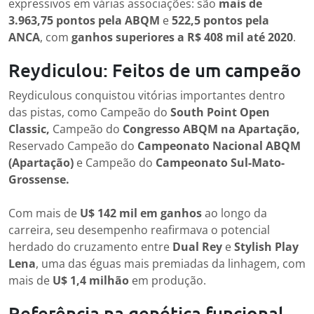
expressivos em várias associações: são
mais de
3.963,75 pontos pela ABQM
e
522,5 pontos pela
ANCA
, com
ganhos superiores a R$ 408 mil até 2020
.
Reydiculou: Feitos de um campeão
Reydiculous conquistou vitórias importantes dentro
das pistas, como Campeão do
South Point Open
Classic,
Campeão do
Congresso ABQM na Apartação,
Reservado Campeão do
Campeonato Nacional ABQM
(Apartação)
e
Campeão do
Campeonato Sul-Mato-
Grossense.
Com mais de
U$ 142 mil em ganhos
ao longo da
carreira, seu desempenho reafirmava o potencial
herdado do cruzamento entre
Dual Rey
e
Stylish Play
Lena
, uma das éguas mais premiadas da linhagem, com
mais de
U$ 1,4 milhão
em produção.
Referência na genética funcional