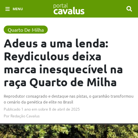
MENU
Quarto De Milha
Adeus a uma lenda:
Reydiculous deixa
marca inesquecível na
raça Quarto de Milha
Reprodutor consagrado e destaque nas pistas, o garanhão transformou
o cenário da genética de elite no Brasil
Publicado
1 ano em
sobre
8 de abril de 2025
Por
Redação Cavalus