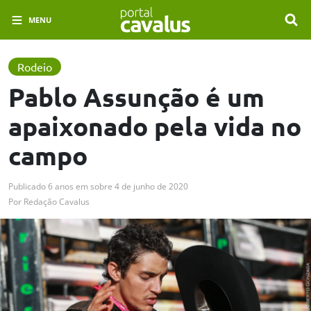
MENU
Rodeio
Pablo Assunção é um
apaixonado pela vida no
campo
Publicado
6 anos em
sobre
4 de junho de 2020
Por
Redação Cavalus