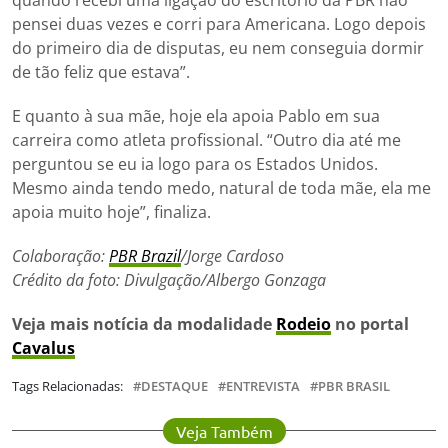
quando recebi uma ligação do escritório da PBR não
pensei duas vezes e corri para Americana. Logo depois
do primeiro dia de disputas, eu nem conseguia dormir
de tão feliz que estava”.
E quanto à sua mãe, hoje ela apoia Pablo em sua
carreira como atleta profissional. “Outro dia até me
perguntou se eu ia logo para os Estados Unidos.
Mesmo ainda tendo medo, natural de toda mãe, ela me
apoia muito hoje”, finaliza.
Colaboração:
PBR Brazil
/Jorge Cardoso
Crédito da foto: Divulgação/Albergo Gonzaga
Veja mais notícia da modalidade
Rodeio
no portal
Cavalus
Tags Relacionadas:
DESTAQUE
ENTREVISTA
PBR BRASIL
Veja Também