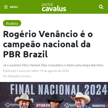
MENU
Rodeio
Rogério Venâncio é o
campeão nacional da
PBR Brazil
Já o paulista Vitor Manoel Dias conquistou o título pela etapa Barretos
Publicado
2 anos em
sobre
19 de agosto de 2024
Por
Redação Cavalus