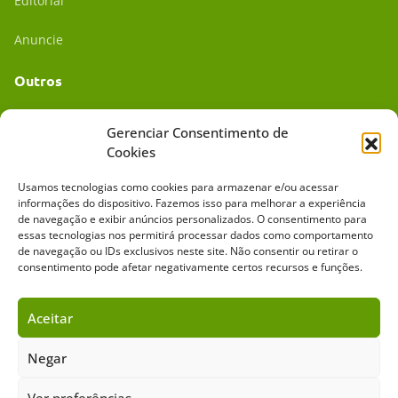
Editorial
Anuncie
Outros
Academia UC
Gerenciar Consentimento de
Cookies
Dr. da Roça
Usamos tecnologias como cookies para armazenar e/ou acessar
Mídia Kit
informações do dispositivo. Fazemos isso para melhorar a experiência
de navegação e exibir anúncios personalizados. O consentimento para
essas tecnologias nos permitirá processar dados como comportamento
de navegação ou IDs exclusivos neste site. Não consentir ou retirar o
consentimento pode afetar negativamente certos recursos e funções.
Aceitar
Sobre o Cavalus
Leilões
Anuncie
Negar
Ver preferências
Copyright ©️ 2026 • Grupo Cavalus de Comunicação. Todos os direitos