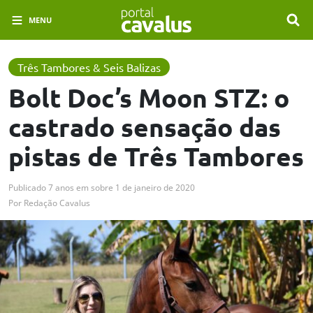
MENU
Três Tambores & Seis Balizas
Bolt Doc’s Moon STZ: o
castrado sensação das
pistas de Três Tambores
Publicado
7 anos em
sobre
1 de janeiro de 2020
Por
Redação Cavalus