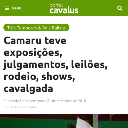
MENU
Três Tambores & Seis Balizas
Camaru teve
exposições,
julgamentos, leilões,
rodeio, shows,
cavalgada
Publicado
8 anos em
sobre
21 de setembro de 2018
Por
Redação Cavalus