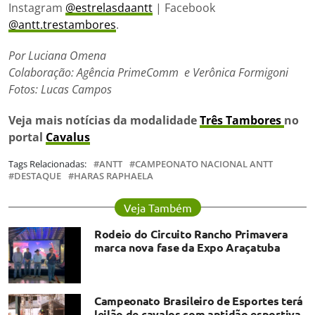
Instagram
@estrelasdaantt
| Facebook
@antt.trestambores
.
Por Luciana Omena
Colaboração: Agência PrimeComm e Verônica Formigoni
Fotos: Lucas Campos
Veja mais notícias da modalidade
Três Tambores
no
portal
Cavalus
Tags Relacionadas:
ANTT
CAMPEONATO NACIONAL ANTT
DESTAQUE
HARAS RAPHAELA
Veja Também
Rodeio do Circuito Rancho Primavera
marca nova fase da Expo Araçatuba
Campeonato Brasileiro de Esportes terá
leilão de cavalos com aptidão esportiva