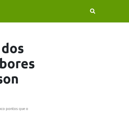
 dos
mbores
son
inco pontos que o