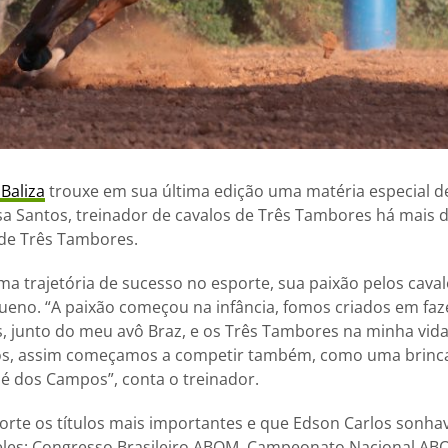
Baliza
trouxe em sua última edição uma matéria especial 
a Santos, treinador de cavalos de Três Tambores há mais de
 de Três Tambores.
a trajetória de sucesso no esporte, sua paixão pelos caval
eno. “A paixão começou na infância, fomos criados em fa
s, junto do meu avô Braz, e os Três Tambores na minha vi
ios, assim começamos a competir também, como uma brinca
sé dos Campos”, conta o treinador.
rte os títulos mais importantes e que Edson Carlos sonha
eles: Congresso Brasileiro ABQM, Campeonato Nacional AB