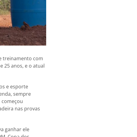
de treinamento com
 25 anos, e o atual
os e esporte
zenda, sempre
da começou
deira nas provas
va ganhar ele
QM, Copa dos