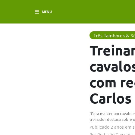
MENU
Três Tambores & Se
Treina
cavalo
com re
Carlos
“Para manter um cavalo e
treinador destaca sobre 
Publicado
2 anos em
s
Por
Redação Cavalus