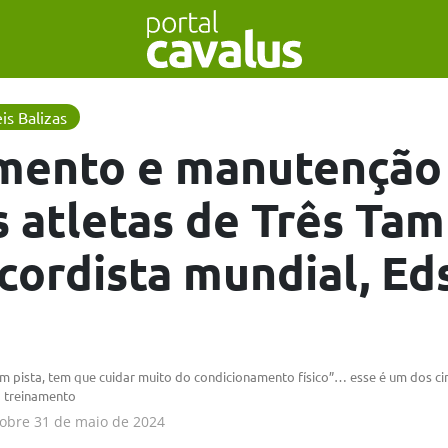
is Balizas
mento e manutenção
s atletas de Três Ta
cordista mundial, Ed
m pista, tem que cuidar muito do condicionamento físico”… esse é um dos c
o treinamento
obre
31 de maio de 2024