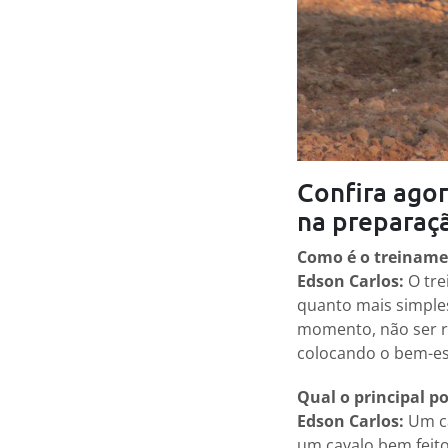
Confira agor
na preparaç
Como é o treiname
Edson Carlos:
O tre
quanto mais simples 
momento, não ser re
colocando o bem-es
Qual o principal p
Edson Carlos:
Um ca
um cavalo bem feito