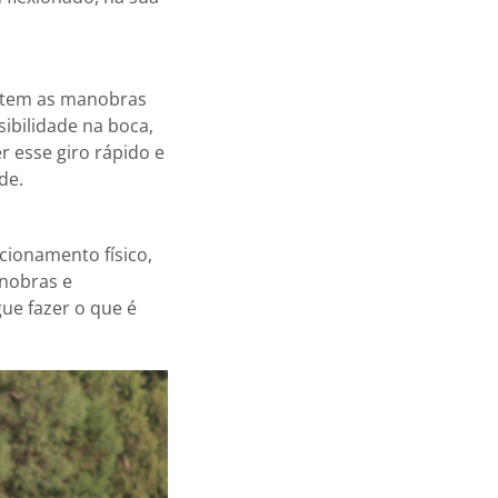
litem as manobras
ibilidade na boca,
 esse giro rápido e
de.
cionamento físico,
anobras e
ue fazer o que é