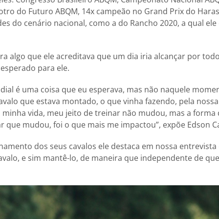
ro do Futuro ABQM, 14x campeão no Grand Prix do Haras
es do cenário nacional, como a do Rancho 2020, a qual el
ra algo que ele acreditava que um dia iria alcançar por todo
esperado para ele.
ndial é uma coisa que eu esperava, mas não naquele mome
valo que estava montado, o que vinha fazendo, pela nossa 
 na minha vida, meu jeito de treinar não mudou, mas a forma
r que mudou, foi o que mais me impactou”, expõe Edson Ca
namento dos seus cavalos ele destaca em nossa entrevista
cavalo, e sim mantê-lo, de maneira que independente de q