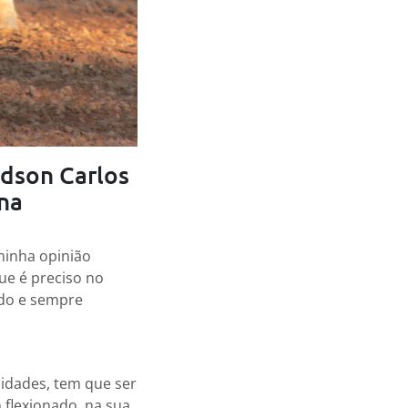
Edson Carlos
na
minha opinião
que é preciso no
ndo e sempre
idades, tem que ser
 flexionado, na sua