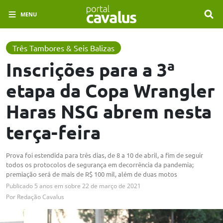
MENU
Três Tambores & Seis Balizas
Inscrições para a 3ª
etapa da Copa Wrangler
Haras NSG abrem nesta
terça-feira
Prova foi estendida para três dias, de 8 a 10 de abril, a fim de seguir
todos os protocolos de segurança em decorrência da pandemia;
premiação será de mais de R$ 100 mil, além de duas motos
Publicado
5 anos em
sobre
22 de março de 2021
Por
Redação Cavalus