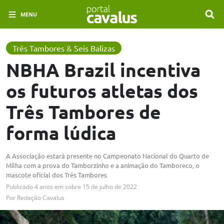
MENU
Três Tambores & Seis Balizas
NBHA Brazil incentiva
os futuros atletas dos
Três Tambores de
forma lúdica
A Associação estará presente no Campeonato Nacional do Quarto de
Milha com a prova do Tamborzinho e a animação do Tamboreco, o
mascote oficial dos Três Tambores
Publicado
4 anos em
sobre
15 de julho de 2022
Por
Redação Cavalus