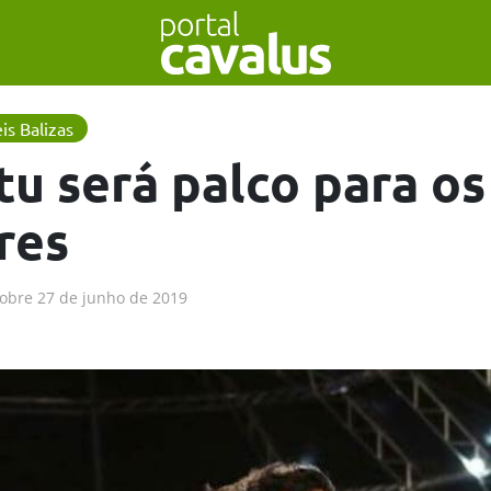
is Balizas
tu será palco para os
res
obre
27 de junho de 2019