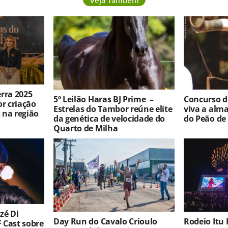
rra 2025
5º Leilão Haras BJ Prime –
Concurso 
r criação
Estrelas do Tambor reúne elite
viva a alma
 na região
da genética de velocidade do
do Peão de
Quarto de Milha
zé Di
Day Run do Cavalo Crioulo
Rodeio Itu F
 Cast sobre