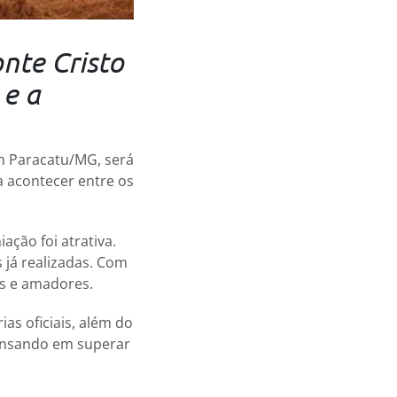
nte Cristo
 e a
m Paracatu/MG, será
a acontecer entre os
ação foi atrativa.
 já realizadas. Com
is e amadores.
as oficiais, além do
ensando em superar