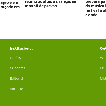
reuniu adultos e crianças em
prepara par
 agro e em
manhã de provas
da música 
o orçado em
festival à 
cidade
Institucional
Ou
Leilões
Aca
Criadores
Dr.
Editorial
Míd
Anuncie