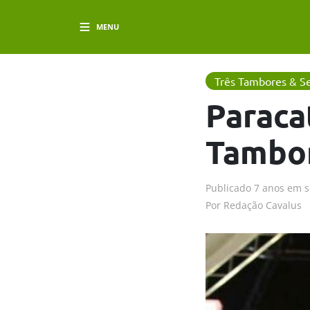
MENU
Três Tambores & Se
Paraca
Tambo
Publicado
7 anos em
s
Por
Redação Cavalus