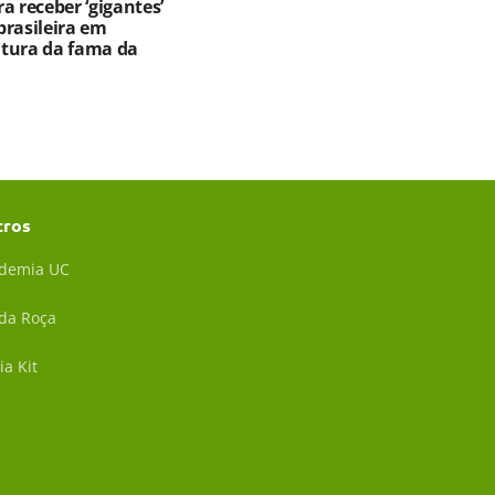
a receber ‘gigantes’
brasileira em
altura da fama da
tros
demia UC
 da Roça
ia Kit