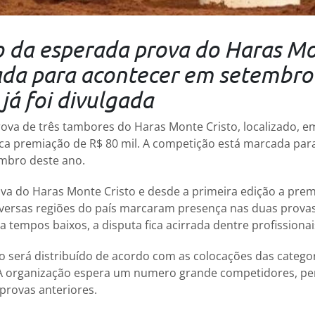
o da esperada prova do Haras Mo
da para acontecer em setembro
já foi divulgada
ova de três tambores do Haras Monte Cristo, localizado, e
taca premiação de R$ 80 mil. A competição está marcada par
embro deste ano.
ova do Haras Monte Cristo e desde a primeira edição a premi
versas regiões do país marcaram presença nas duas provas
a tempos baixos, a disputa fica acirrada dentre profissiona
o será distribuído de acordo com as colocações das categori
 A organização espera um numero grande competidores, p
 provas anteriores.