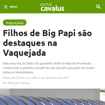
MENU
Vaquejada
Filhos de Big Papi são
destaques na
Vaquejada
Mais uma vez, os filhos do garanhão chefe do Rancho Promissão
comprovam a genética versátil do pai, que tem gerações em quase
todas as modalidades
Publicado
5 anos em
sobre
3 de dezembro de 2021
Por
Redação Cavalus