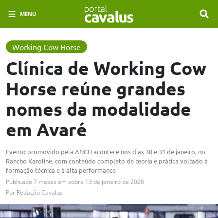
MENU
Working Cow Horse
Clínica de Working Cow
Horse reúne grandes
nomes da modalidade
em Avaré
Evento promovido pela ANCH acontece nos dias 30 e 31 de janeiro, no
Rancho Karoline, com conteúdo completo de teoria e prática voltado à
formação técnica e à alta performance
Publicado
7 meses em
sobre
13 de janeiro de 2026
Por
Redação Cavalus