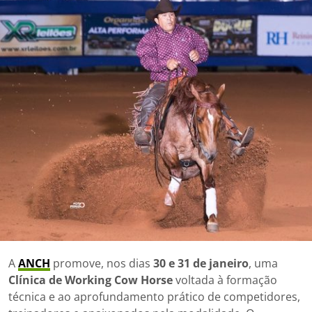
A
ANCH
promove, nos dias
30 e 31 de janeiro
, uma
Clínica de Working Cow Horse
voltada à formação
técnica e ao aprofundamento prático de competidores,