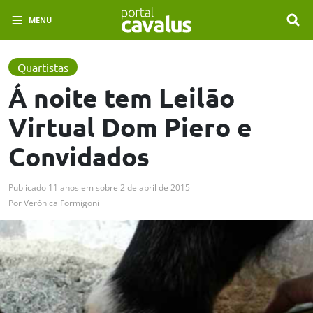
MENU
Quartistas
Á noite tem Leilão
Virtual Dom Piero e
Convidados
Publicado
11 anos em
sobre
2 de abril de 2015
Por
Verônica Formigoni