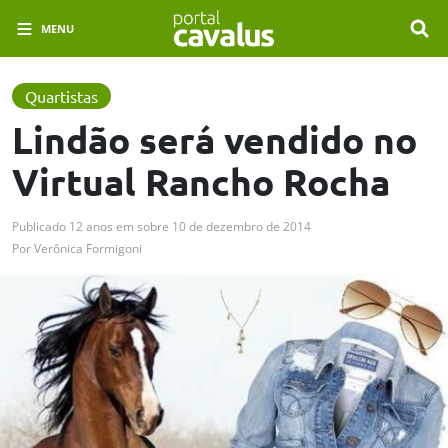
MENU
Quartistas
Lindão será vendido no
Virtual Rancho Rocha
Publicado
12 anos em
sobre
10 de dezembro de 2014
Por
Verônica Formigoni